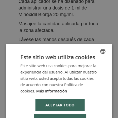
Cada aplicador se ha diseñado para
administrar una dosis de 1 ml de
Minoxidil Biorga 20 mg/ml.
Masajee la cantidad aplicada por toda
la zona afectada.
Lávese las manos después de cada
aplicación.
Instrucciones de uso
Este sitio web utiliza cookies
Las instrucciones de uso dependen
Este sitio web usa cookies para mejorar la
SPANISH
del tipo de aplicador empleado, con la
experiencia del usuario. Al utilizar nuestro
ENGLISH
cánula o con el pulverizador. El
sitio web, usted acepta todas las cookies
pulverizador es mejor para grandes
de acuerdo con nuestra Política de
cookies.
Más información
áreas y la cánula para áreas
pequeñas del cabello.
ACEPTAR TODO
Pulverización con pulverizador, es
mejor para grandes áreas