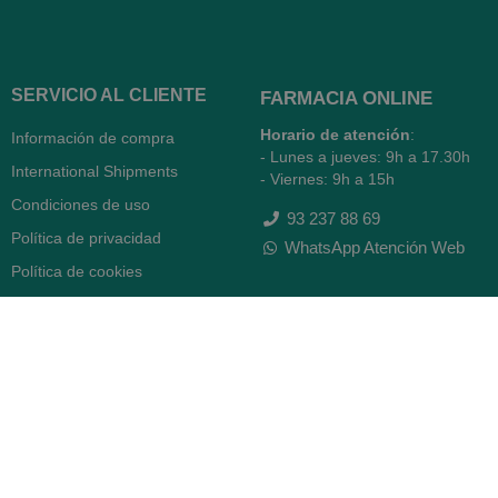
SERVICIO AL CLIENTE
FARMACIA ONLINE
Horario de atención
:
Información de compra
- Lunes a jueves: 9h a 17.30h
International Shipments
- Viernes: 9h a 15h
Condiciones de uso
93 237 88 69
Política de privacidad
WhatsApp Atención Web
Política de cookies
Quiénes somos
Contacto
Desiste del contrato
FARMACIA SERRA (BCN)
Avenida Diagonal 478
08006 -