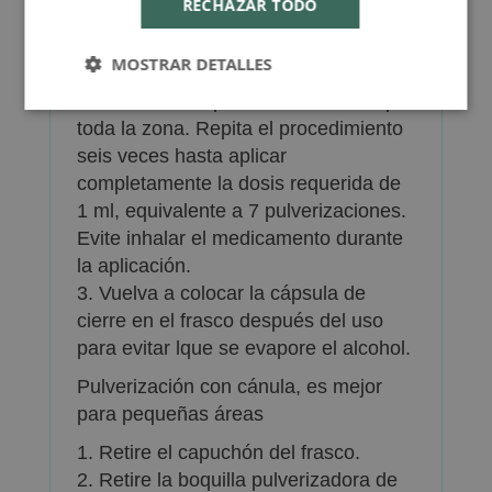
RECHAZAR TODO
1. Retire el capuchón del frasco.
2. Dirija el pulverizador hacia la zona
MOSTRAR DETALLES
calva, apriételo una vez y extienda la
solución con la punta de los dedos por
toda la zona. Repita el procedimiento
seis veces hasta aplicar
completamente la dosis requerida de
1 ml, equivalente a 7 pulverizaciones.
Evite inhalar el medicamento durante
la aplicación.
3. Vuelva a colocar la cápsula de
cierre en el frasco después del uso
para evitar lque se evapore el alcohol.
Pulverización con cánula, es mejor
para pequeñas áreas
1. Retire el capuchón del frasco.
2. Retire la boquilla pulverizadora de