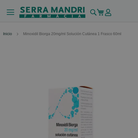
Buscar
Mi carrito
Inicio
Minoxidil Biorga 20mg/ml Solución Cutánea 1 Frasco 60ml
Skip
to
the
end
of
the
images
gallery