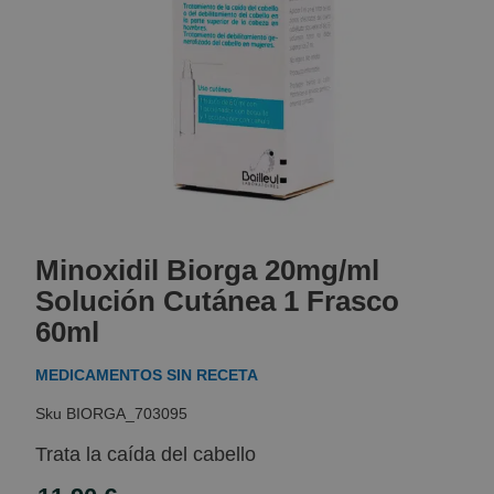
Skip
to
Minoxidil Biorga 20mg/ml
the
beginning
Solución Cutánea 1 Frasco
of
60ml
the
images
MEDICAMENTOS SIN RECETA
gallery
BIORGA_703095
Trata la caída del cabello