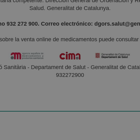
nitaria competente: Dirección General de Ordenación y R
Salud. Generalitat de Catalunya.
no 932 272 900. Correo electrónico: dgors.salut@gen
sobre la venta online de medicamentos puede consultar l
 Sanitària - Departament de Salut - Generalitat de Catal
932272900