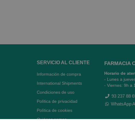
SERVICIO AL CLIENTE
FARMACIA 
Horario de ate
Información de compra
- Lunes a jueve
International Shipments
- Viernes: 9h a 
Condiciones de uso
93 237 88 6
Política de privacidad
WhatsApp A
Política de cookies
Quiénes somos
Contacto