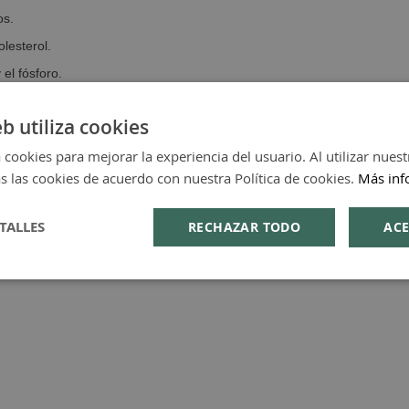
os.
lesterol.
 el fósforo.
l daño oxidativo.
eb utiliza cookies
inmunitario.
 cookies para mejorar la experiencia del usuario. Al utilizar nuest
s las cookies de acuerdo con nuestra Política de cookies.
Más inf
 organismo.
TALLES
RECHAZAR TODO
ACE
.