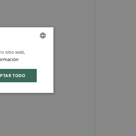
ro sitio web,
SPANISH
ormación
ENGLISH
PTAR TODO