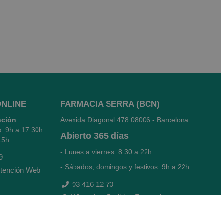
ONLINE
FARMACIA SERRA (BCN)
nción
:
Avenida Diagonal 478
08006 - Barcelona
s: 9h a 17.30h
Abierto
365 días
15h
- Lunes a viernes: 8.30 a 22h
9
- Sábados, domingos y festivos: 9h a 22h
tención Web
93 416 12 70
WhatsApp Pedidos Farmacia