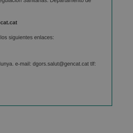
egulación Sanitarias. Departamento de
cat.cat
os siguientes enlaces:
unya. e-mail: dgors.salut@gencat.cat tlf: