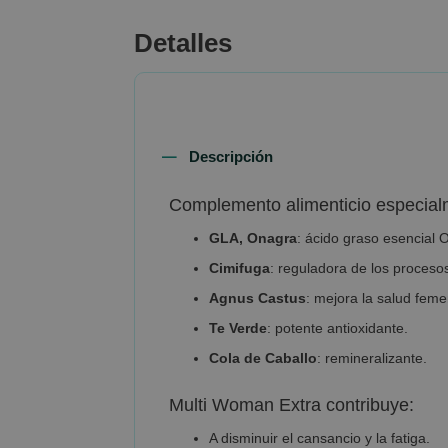
beginning
of
Detalles
the
images
gallery
Descripción
Complemento alimenticio especialm
GLA, Onagra
: ácido graso esencial
Cimifuga
: reguladora de los proces
Agnus Castus
: mejora la salud feme
Te Verde
: potente antioxidante.
Cola de Caballo
: remineralizante.
Multi Woman Extra contribuye:
A disminuir el cansancio y la fatiga.