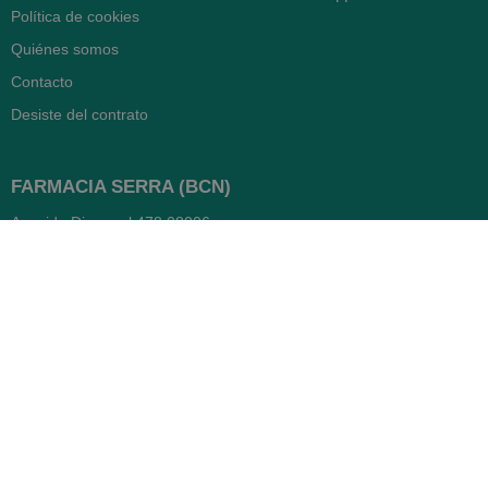
Política de cookies
Quiénes somos
Contacto
Desiste del contrato
FARMACIA SERRA (BCN)
Avenida Diagonal 478
08006 -
Barcelona
Abierto
365 días
- Lunes a viernes: 8.30 a 22h
- Sábados, domingos y festivos:
9h a 22h
93 416 12 70
WhatsApp Pedidos
Farmacia