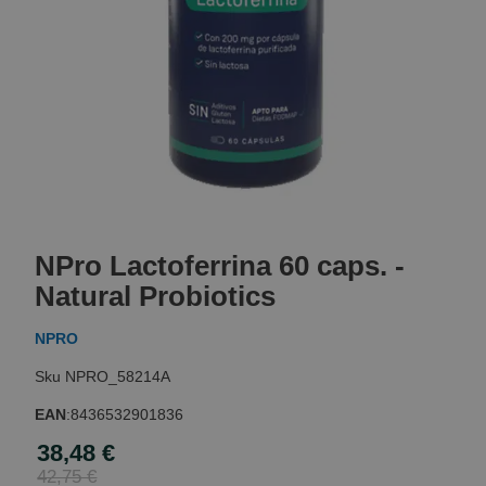
Skip
to
NPro Lactoferrina 60 caps. -
the
beginning
Natural Probiotics
of
the
NPRO
images
gallery
NPRO_58214A
EAN
:
8436532901836
38,48 €
Special
Price
42,75 €