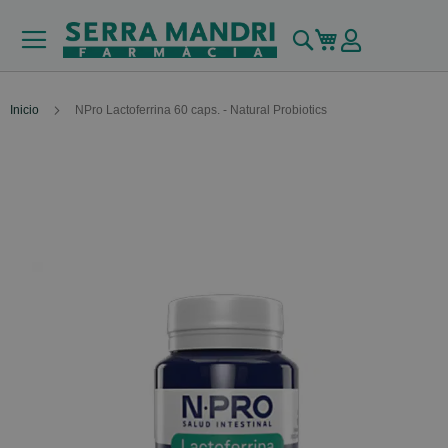
Buscar
Mi carrito
Inicio
NPro Lactoferrina 60 caps. - Natural Probiotics
Skip
to
the
end
of
the
images
gallery