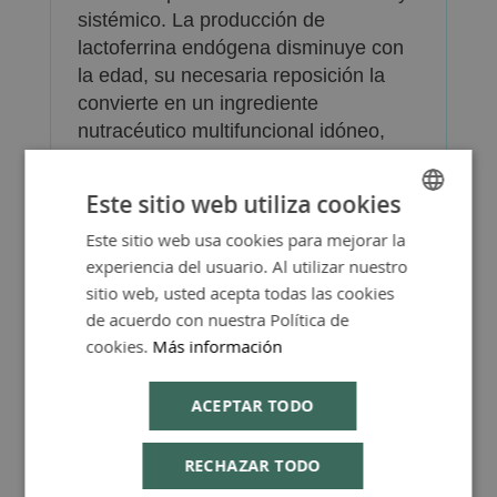
sistémico. La producción de
lactoferrina endógena disminuye con
la edad, su necesaria reposición la
convierte en un ingrediente
nutracéutico multifuncional idóneo,
frente al estrés que supone para
nuestro sistema inmunitario el tipo de
Este sitio web utiliza cookies
vida actual.
Este sitio web usa cookies para mejorar la
SPANISH
Con certificado sin lactosa y origen de
experiencia del usuario. Al utilizar nuestro
ENGLISH
leche de pasto.
sitio web, usted acepta todas las cookies
de acuerdo con nuestra Política de
cookies.
Más información
ACEPTAR TODO
Más Información
RECHAZAR TODO