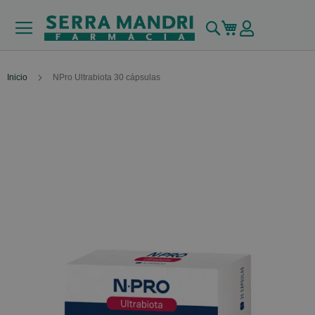
Buscar
Mi carrito
Inicio
NPro Ultrabiota 30 cápsulas
Skip
to
the
end
of
the
images
gallery