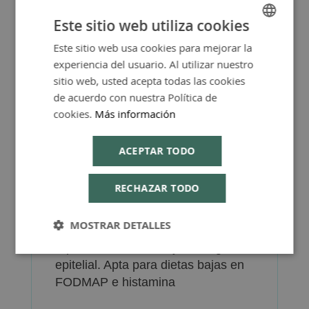
respectivas especies (L.
Este sitio web utiliza cookies
acidophilus NCFM, L. rhamnosus
Este sitio web usa cookies para mejorar la
SPANISH
GG, L. plantarum 299v, B.
experiencia del usuario. Al utilizar nuestro
lactisDSM 15954y B. breve M-16V).
ENGLISH
sitio web, usted acepta todas las cookies
Ninguna de las 9 cepas incluidas es
de acuerdo con nuestra Política de
productora de histamina.
cookies.
Más información
▪ Plátano verde deshidratado (65%
almidón resistente tipo 2): Fibra
ACEPTAR TODO
fermentable con efecto prebiótico
sobre bifidobacterias y otras
RECHAZAR TODO
especies comensales. Favorece la
producción de AGCC beneficiosos
MOSTRAR DETALLES
(como el butirato) y contribuye al
equilibrio inmunitario y la integridad
epitelial. Apta para dietas bajas en
FODMAP e histamina