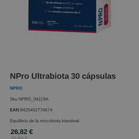
Skip
to
NPro Ultrabiota 30 cápsulas
the
beginning
NPRO
of
the
NPRO_04119A
images
gallery
EAN
:
8425402776674
Equilibrio de la microbiota intestinal
26,82 €
Special
Price
29,80 €