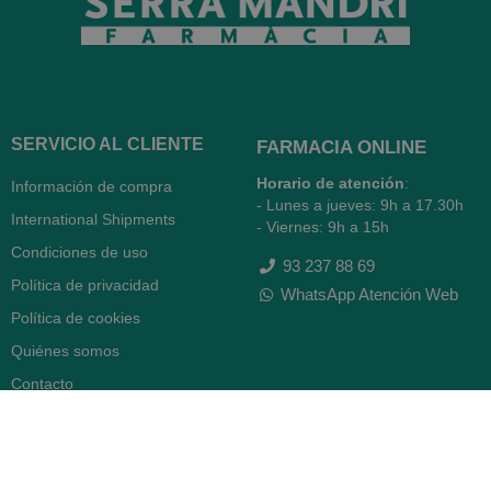
SERVICIO AL CLIENTE
FARMACIA ONLINE
Horario de atención
:
Información de compra
- Lunes a jueves: 9h a 17.30h
International Shipments
- Viernes: 9h a 15h
Condiciones de uso
93 237 88 69
Política de privacidad
WhatsApp Atención Web
Política de cookies
Quiénes somos
Contacto
Desiste del contrato
FARMACIA SERRA (BCN)