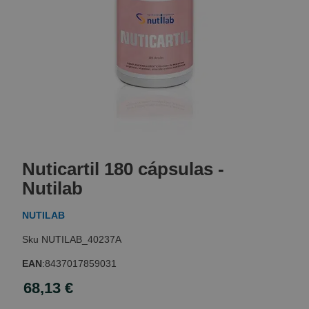
Skip
to
Nuticartil 180 cápsulas -
the
beginning
Nutilab
of
the
NUTILAB
images
gallery
NUTILAB_40237A
EAN
:
8437017859031
68,13 €