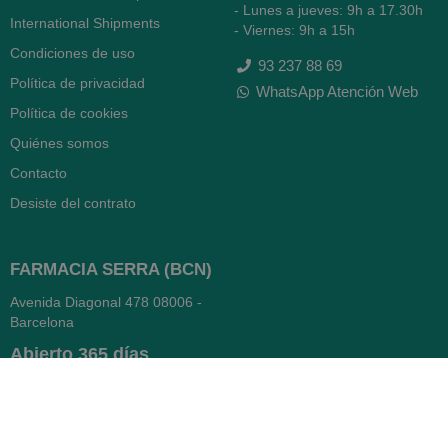
- Lunes a jueves: 9h a 17.30h
International Shipments
- Viernes: 9h a 15h
Condiciones de uso
93 237 88 69
Política de privacidad
WhatsApp Atención Web
Política de cookies
Quiénes somos
Contacto
Desiste del contrato
FARMACIA SERRA (BCN)
Avenida Diagonal 478
08006 -
Barcelona
Abierto
365 días
- Lunes a viernes: 8.30 a 22h
- Sábados, domingos y festivos:
9h a 22h