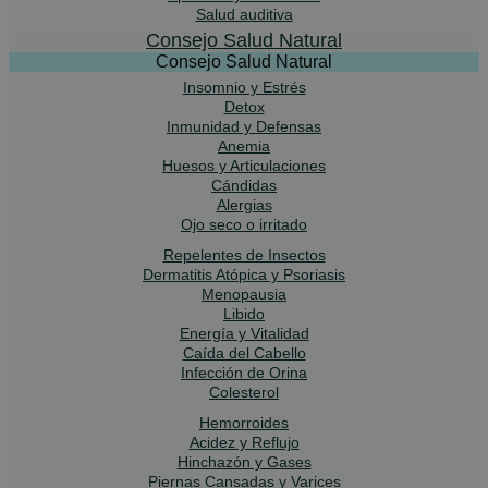
Salud auditiva
Consejo Salud Natural
Consejo Salud Natural
Insomnio y Estrés
Detox
Inmunidad y Defensas
Anemia
Huesos y Articulaciones
Cándidas
Alergias
Ojo seco o irritado
Repelentes de Insectos
Dermatitis Atópica y Psoriasis
Menopausia
Libido
Energía y Vitalidad
Caída del Cabello
Infección de Orina
Colesterol
Hemorroides
Acidez y Reflujo
Hinchazón y Gases
Piernas Cansadas y Varices