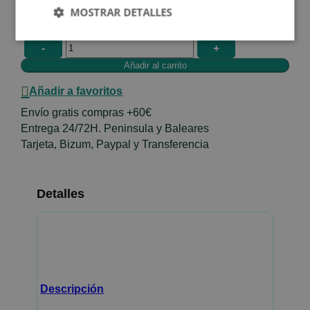
En stock
MOSTRAR DETALLES
HELIOSAR_190461
-
+
Añadir a favoritos
Envío gratis compras +60€
Entrega 24/72H. Peninsula y Baleares
Tarjeta, Bizum, Paypal y Transferencia
Detalles
Descripción