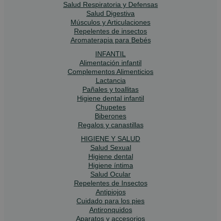
Salud Respiratoria y Defensas
Salud Digestiva
Músculos y Articulaciones
Repelentes de insectos
Aromaterapia para Bebés
INFANTIL
Alimentación infantil
Complementos Alimenticios
Lactancia
Pañales y toallitas
Higiene dental infantil
Chupetes
Biberones
Regalos y canastillas
HIGIENE Y SALUD
Salud Sexual
Higiene dental
Higiene íntima
Salud Ocular
Repelentes de Insectos
Antipiojos
Cuidado para los pies
Antironquidos
Aparatos y accesorios