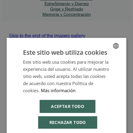
Estreñimiento y Diarreo
Gripe y Resfriado
Memoria y Concentración
Skip to the end of the images gallery
Skip to the beginning of the images gallery
Este sitio web utiliza cookies
Olecir Animobium 50ml
Este sitio web usa cookies para mejorar la
SPANISH
experiencia del usuario. Al utilizar nuestro
gotas - Heliosar
ENGLISH
sitio web, usted acepta todas las cookies
Spagyrica
de acuerdo con nuestra Política de
cookies.
Más información
HELIOSAR SPAGYRICA
ACEPTAR TODO
En stock
HELIOSAR_190461
RECHAZAR TODO
EAN
:
8470001904614
16,95 €