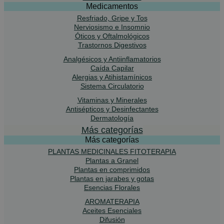
Medicamentos
Resfriado, Gripe y Tos
Nerviosismo e Insomnio
Óticos y Oftalmológicos
Trastornos Digestivos
Analgésicos y Antiinflamatorios
Caída Capilar
Alergias y Atihistamínicos
Sistema Circulatorio
Vitaminas y Minerales
Antisépticos y Desinfectantes
Dermatología
Más categorías
Más categorías
PLANTAS MEDICINALES FITOTERAPIA
Plantas a Granel
Plantas en comprimidos
Plantas en jarabes y gotas
Esencias Florales
AROMATERAPIA
Aceites Esenciales
Difusión