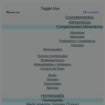
Toggle Nav
Buscar
Mi carrito
Buscar
Complementos
Alimenticios
Complementos Alimenticios
Vitaminas
Advanced Search
Minerales
Probióticos y prebióticos
Buscar
Omegas
Aminoácidos
Hongos medicinales
Multivitamínicos
Antioxidantes y Antiaging
Control de Peso
Mujer
Hombre
Deportistas
Alergias
Homeopatía
Homeopatía
Medicamentos Simples (Tubos)