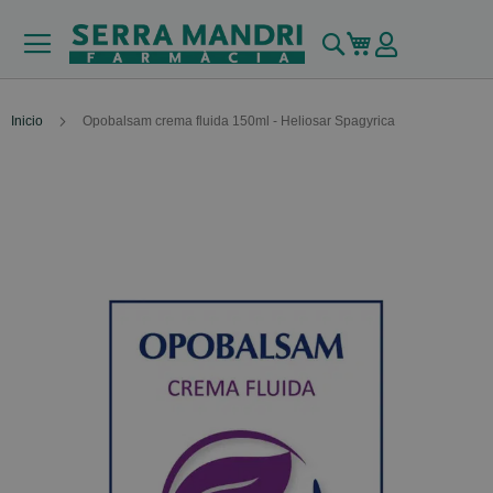
Buscar
Mi carrito
Inicio
Opobalsam crema fluida 150ml - Heliosar Spagyrica
Skip
to
the
end
of
the
images
gallery