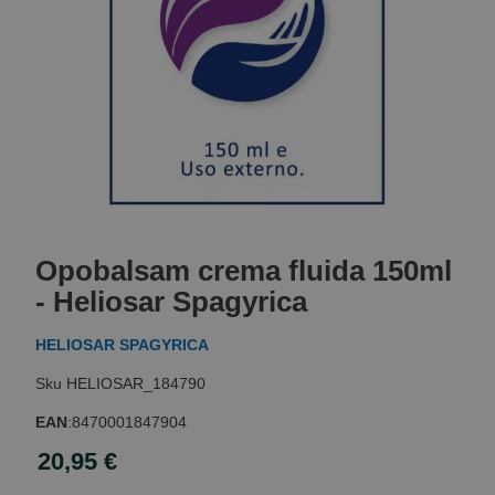
Skip
to
Opobalsam crema fluida 150ml
the
beginning
- Heliosar Spagyrica
of
the
HELIOSAR SPAGYRICA
images
gallery
HELIOSAR_184790
EAN
:
8470001847904
20,95 €