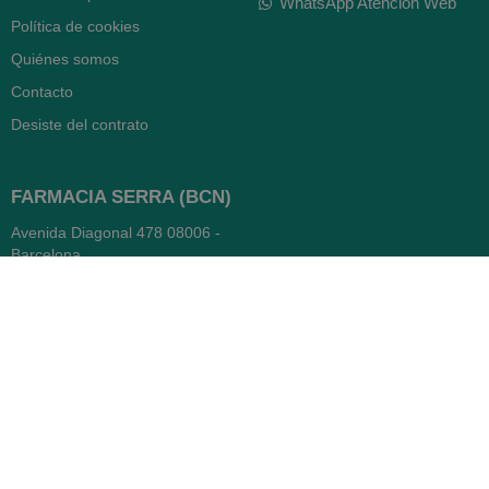
WhatsApp Atención Web
Política de cookies
Quiénes somos
Contacto
Desiste del contrato
FARMACIA SERRA (BCN)
Avenida Diagonal 478
08006 -
Barcelona
Abierto
365 días
- Lunes a viernes: 8.30 a 22h
- Sábados, domingos y festivos:
9h a 22h
93 416 12 70
WhatsApp Pedidos
Farmacia