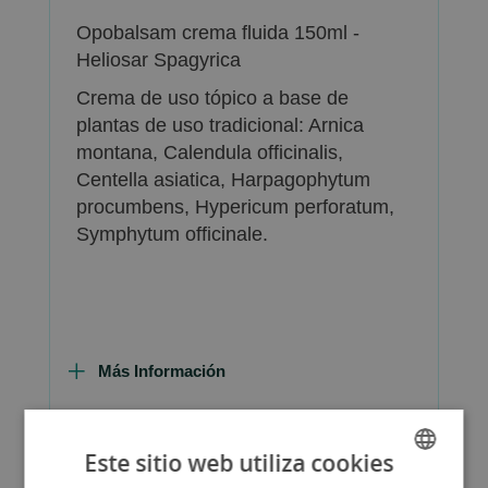
Opobalsam crema fluida 150ml -
Heliosar Spagyrica
Crema de uso tópico a base de
plantas de uso tradicional: Arnica
montana, Calendula officinalis,
Centella asiatica, Harpagophytum
procumbens, Hypericum perforatum,
Symphytum officinale.
Más Información
Este sitio web utiliza cookies