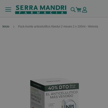
Buscar
Mi carrito
Inicio
Pack Aceite anticelulítico Abedul 2 meses 2 x 100ml - Weleda
Skip
to
the
end
of
the
images
gallery