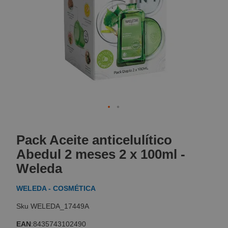
Skip
to
Pack Aceite anticelulítico
the
beginning
Abedul 2 meses 2 x 100ml -
of
Weleda
the
images
WELEDA - COSMÉTICA
gallery
WELEDA_17449A
EAN
:
8435743102490