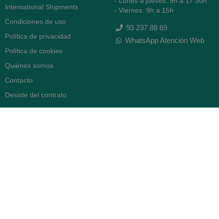
- Lunes a jueves: 9h a 17.30h
International Shipments
- Viernes: 9h a 15h
Condiciones de uso
93 237 88 69
Política de privacidad
WhatsApp Atención Web
Política de cookies
Quiénes somos
Contacto
Desiste del contrato
FARMACIA SERRA (BCN)
Avenida Diagonal 478
08006 -
Barcelona
Abierto
365 días
- Lunes a viernes: 8.30 a 22h
- Sábados, domingos y festivos:
9h a 22h