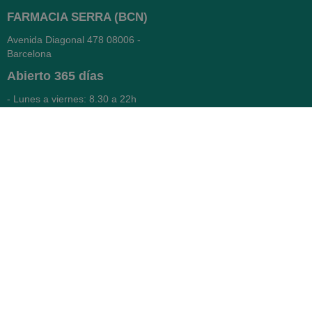
FARMACIA SERRA (BCN)
Avenida Diagonal 478
08006 -
Barcelona
Abierto
365 días
- Lunes a viernes: 8.30 a 22h
- Sábados, domingos y festivos:
9h a 22h
93 416 12 70
WhatsApp Pedidos
Farmacia
Titular: Juan María Serra
Mandri
Nº de Colegiado: 4473 (COFB)
CIF: 46.316.032-N
Código oficial de Farmacia: