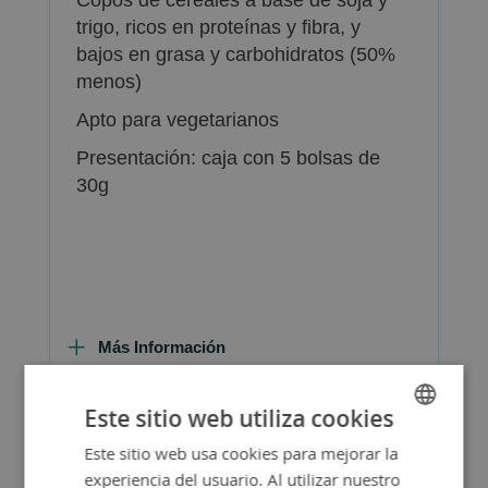
trigo, ricos en proteínas y fibra, y
bajos en grasa y carbohidratos (50%
menos)
Apto para vegetarianos
Presentación: caja con 5 bolsas de
30g
Más Información
Este sitio web utiliza cookies
Este sitio web usa cookies para mejorar la
SPANISH
Consejos de Compra Producto
experiencia del usuario. Al utilizar nuestro
ENGLISH