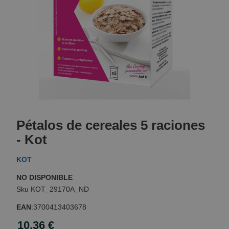
Skip
to
Pétalos de cereales 5 raciones
the
beginning
- Kot
of
the
KOT
images
gallery
NO DISPONIBLE
KOT_29170A_ND
EAN
:
3700413403678
10,36 €
Special