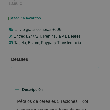
Price
10,90 €
Añadir a favoritos
Envío gratis compras +60€
Entrega 24/72H. Peninsula y Baleares
Tarjeta, Bizum, Paypal y Transferencia
Detalles
Descripción
Pétalos de cereales 5 raciones - Kot
Copos de cereales a base de soja y