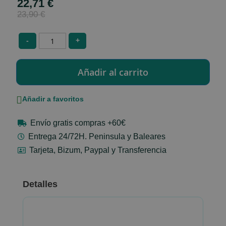
22,71 €
Special
Price
23,90 €
-
+
Añadir a favoritos
Envío gratis compras +60€
Entrega 24/72H. Peninsula y Baleares
Tarjeta, Bizum, Paypal y Transferencia
Detalles