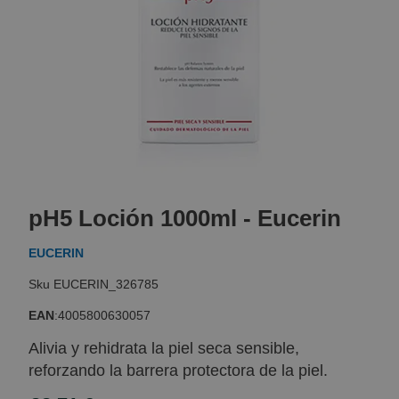
Skip
to
pH5 Loción 1000ml - Eucerin
the
beginning
EUCERIN
of
the
EUCERIN_326785
images
gallery
EAN
:
4005800630057
Alivia y rehidrata la piel seca sensible,
reforzando la barrera protectora de la piel.