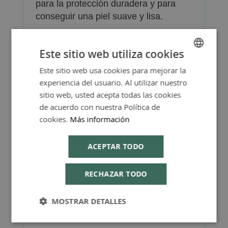
para la protección duradera y para
conseguir una piel suave y lisa.
Este sitio web utiliza cookies
Este sitio web usa cookies para mejorar la
SPANISH
experiencia del usuario. Al utilizar nuestro
Más Información
ENGLISH
sitio web, usted acepta todas las cookies
de acuerdo con nuestra Política de
cookies.
Más información
ACEPTAR TODO
FAQ - Preguntas y Respuestas
RECHAZAR TODO
MOSTRAR DETALLES
Consejos de Compra Producto