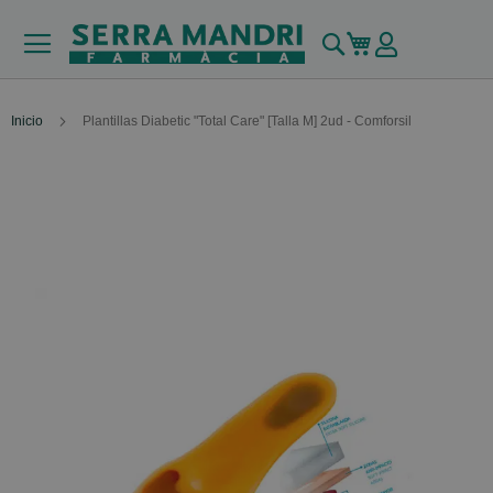
Buscar
Mi carrito
Inicio
Plantillas Diabetic "Total Care" [Talla M] 2ud - Comforsil
Skip
to
the
end
of
the
images
gallery