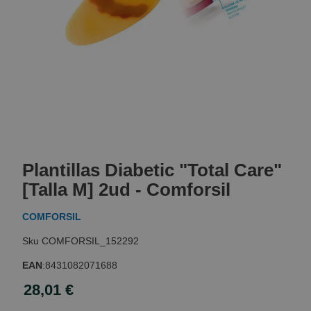
Skip
to
Plantillas Diabetic "Total Care"
the
beginning
[Talla M] 2ud - Comforsil
of
the
COMFORSIL
images
gallery
COMFORSIL_152292
EAN
:
8431082071688
28,01 €