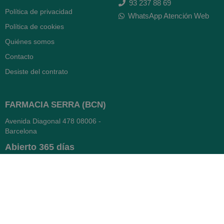
93 237 88 69
Política de privacidad
WhatsApp Atención Web
Política de cookies
Quiénes somos
Contacto
Desiste del contrato
FARMACIA SERRA (BCN)
Avenida Diagonal 478
08006 -
Barcelona
Abierto
365 días
- Lunes a viernes: 8.30 a 22h
- Sábados, domingos y festivos:
9h a 22h
93 416 12 70
WhatsApp Pedidos