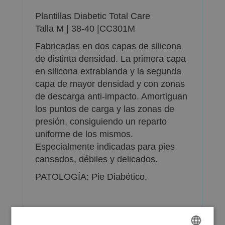
Plantillas Diabetic Total Care
Talla M | 38-40 |CC301M
Fabricadas en dos capas de silicona
de distinta densidad. La primera capa
en silicona extrablanda y la segunda
capa de mayor densidad y con zonas
de descarga anti-impacto. Amortiguan
los puntos de carga y las zonas de
presión, consiguiendo un reparto
uniforme de los mismos.
Especialmente indicadas para pies
cansados, débiles y delicados.
PATOLOGÍA: Pie Diabético.