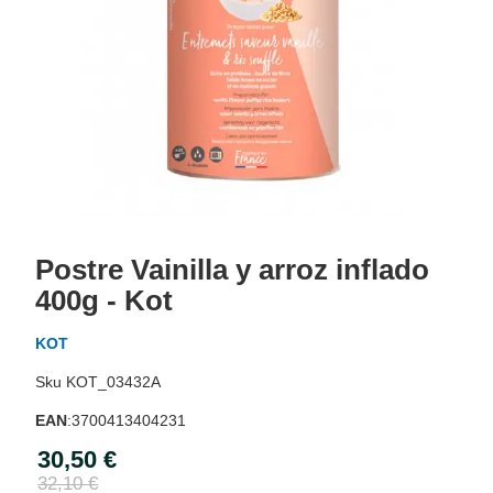
Skip
to
Postre Vainilla y arroz inflado
the
beginning
400g - Kot
of
the
KOT
images
gallery
KOT_03432A
EAN
:
3700413404231
30,50 €
Special
Price
32,10 €