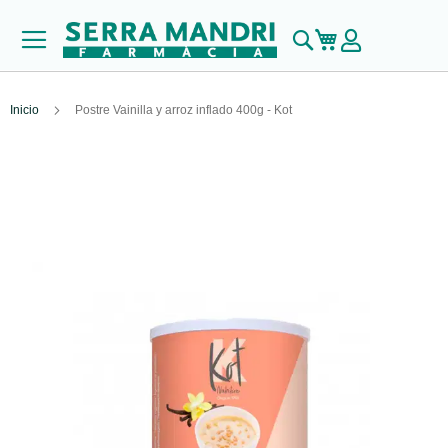
Buscar
Mi carrito
Inicio
Postre Vainilla y arroz inflado 400g - Kot
Skip
to
the
end
of
the
images
gallery