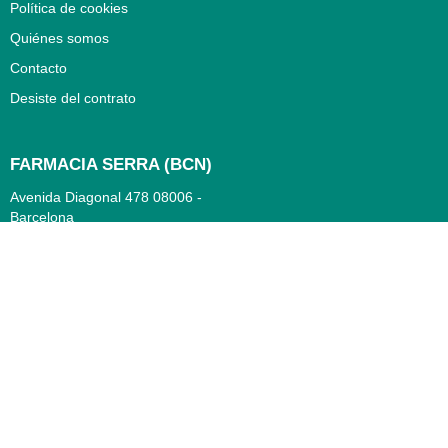
Política de cookies
Quiénes somos
Contacto
Desiste del contrato
FARMACIA SERRA (BCN)
Avenida Diagonal 478
08006 -
Barcelona
Abierto
365 días
- Lunes a viernes: 8.30 a 22h
- Sábados, domingos y festivos:
9h a 22h
93 416 12 70
WhatsApp Pedidos
Farmacia