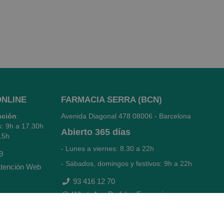
ONLINE
FARMACIA SERRA (BCN)
nción
:
Avenida Diagonal 478
08006 - Barcelona
s: 9h a 17.30h
Abierto
365 días
15h
- Lunes a viernes: 8.30 a 22h
9
- Sábados, domingos y festivos: 9h a 22h
tención Web
93 416 12 70
WhatsApp Pedidos Farmacia