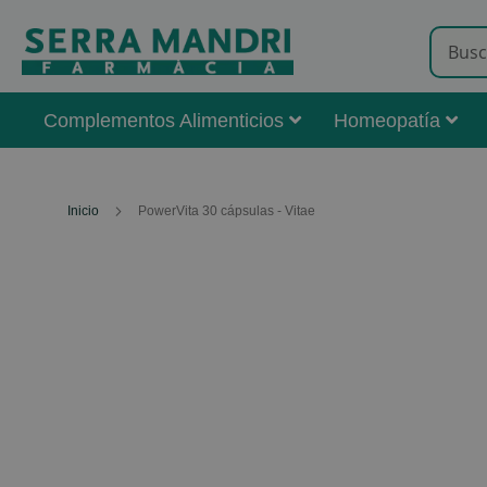
Complementos Alimenticios
Homeopatía
Inicio
PowerVita 30 cápsulas - Vitae
Skip
to
the
end