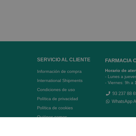
SERVICIO AL CLIENTE
FARMACIA 
Horario de ate
Información de compra
- Lunes a jueve
International Shipments
- Viernes: 9h a 
Condiciones de uso
93 237 88 6
Política de privacidad
WhatsApp A
Política de cookies
Quiénes somos
Contacto
Desiste del contrato