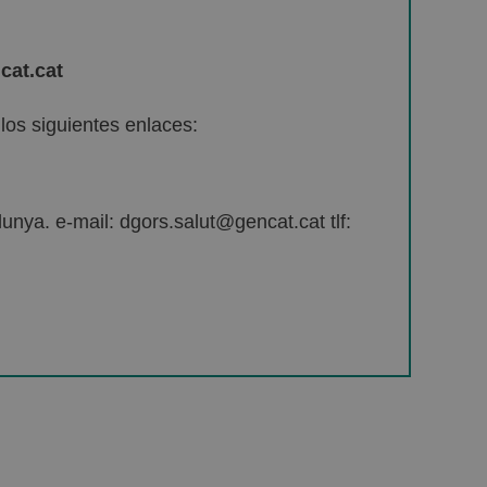
cat.cat
os siguientes enlaces:
unya. e-mail: dgors.salut@gencat.cat tlf: