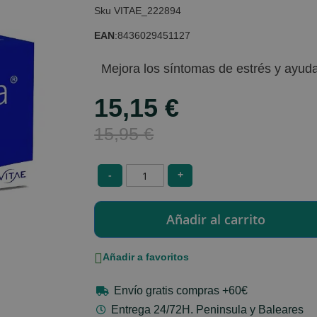
VITAE_222894
EAN
:
8436029451127
Mejora los síntomas de estrés y ayuda 
15,15 €
Special
Price
15,95 €
-
+
Añadir a favoritos
Envío gratis compras +60€
Entrega 24/72H. Peninsula y Baleares