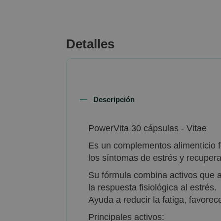
beginning
of
the
images
Detalles
gallery
Descripción
PowerVita 30 cápsulas - Vitae
Es un complementos alimenticio fo
los síntomas de estrés y recupera
Su fórmula combina activos que a
la respuesta fisiológica al estrés.
Ayuda a reducir la fatiga, favore
Principales activos: