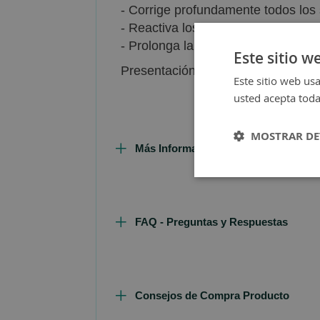
- Corrige profundamente todos los 
- Reactiva los procesos de regener
- Prolonga la juventud cutánea.
Este sitio w
Presentación: envase de 30 ml.
Este sitio web usa
usted acepta toda
MOSTRAR DE
Más Información
FAQ - Preguntas y Respuestas
Consejos de Compra Producto