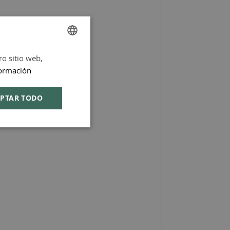
ro sitio web,
SPANISH
ormación
ENGLISH
PTAR TODO