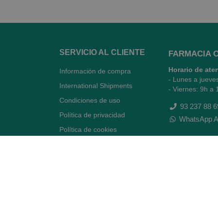
SERVICIO AL CLIENTE
FARMACIA 
Horario de ate
Información de compra
- Lunes a jueve
International Shipments
- Viernes: 9h a 
Condiciones de uso
93 237 88 6
Política de privacidad
WhatsApp A
Política de cookies
Quiénes somos
Contacto
Desiste del contrato