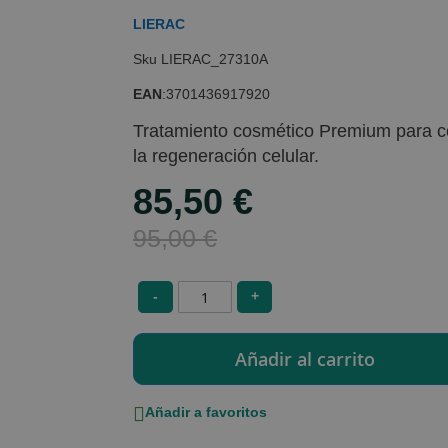
LIERAC
LIERAC_27310A
EAN
:
3701436917920
Tratamiento cosmético Premium para cor
la regeneración celular.
85,50 €
Special
Price
95,00 €
-
+
Añadir a favoritos