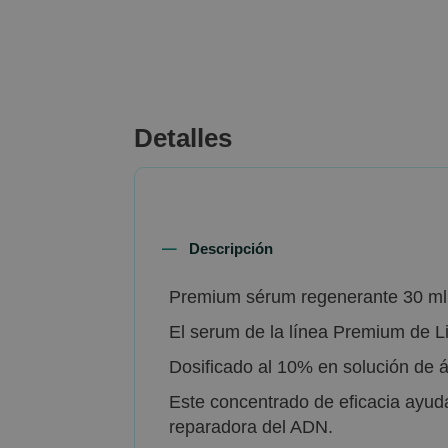
beginning
of
the
images
gallery
Detalles
Descripción
Premium sérum regenerante 30 ml 
El serum de la línea Premium de Li
Dosificado al 10% en solución de á
Este concentrado de eficacia ayuda
reparadora del ADN.