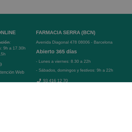
ONLINE
FARMACIA SERRA (BCN)
nción
:
Avenida Diagonal 478
08006 - Barcelona
s: 9h a 17.30h
Abierto
365 días
15h
- Lunes a viernes: 8.30 a 22h
9
- Sábados, domingos y festivos: 9h a 22h
tención Web
93 416 12 70
WhatsApp Pedidos Farmacia
Titular: Juan María Serra Mandri
Nº de Colegiado: 4473 (COFB)
CIF: 46.316.032-N