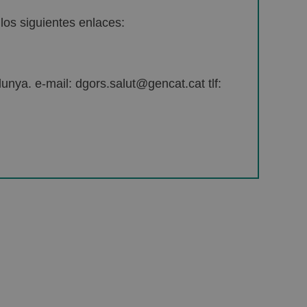
os siguientes enlaces:
unya. e-mail: dgors.salut@gencat.cat tlf: