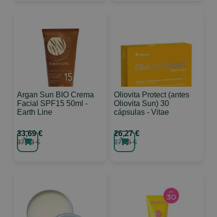
Argan Sun BIO Crema
Oliovita Protect (antes
Facial SPF15 50ml -
Oliovita Sun) 30
Earth Line
cápsulas - Vitae
33,69 €
26,27 €
37,43 €
27,65 €