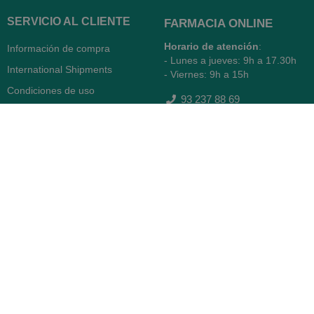
SERVICIO AL CLIENTE
FARMACIA ONLINE
Horario de atención
:
Información de compra
- Lunes a jueves: 9h a 17.30h
International Shipments
- Viernes: 9h a 15h
Condiciones de uso
93 237 88 69
Política de privacidad
WhatsApp Atención Web
Política de cookies
Quiénes somos
Contacto
Desiste del contrato
FARMACIA SERRA (BCN)
Avenida Diagonal 478
08006 -
Barcelona
Abierto
365 días