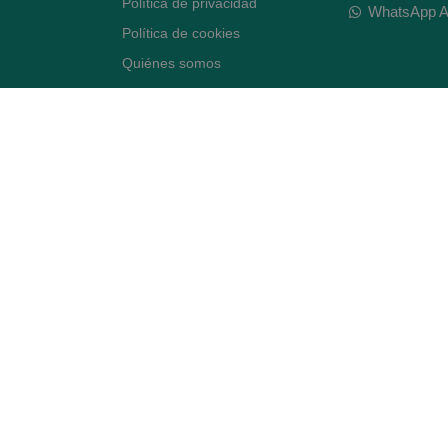
Política de privacidad
WhatsApp A
Política de cookies
Quiénes somos
Contacto
Desiste del contrato
Avenida Diagonal 478,
(esquina con Vía Augusta)
- Barcelona
BLOG ARTE FARMACÉUTICO