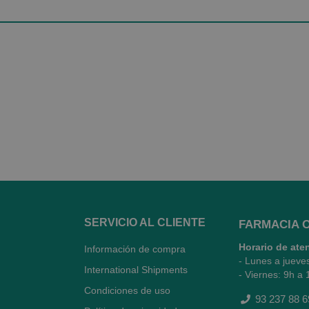
SERVICIO AL CLIENTE
FARMACIA 
Horario de ate
Información de compra
- Lunes a jueve
International Shipments
- Viernes: 9h a 
Condiciones de uso
93 237 88 6