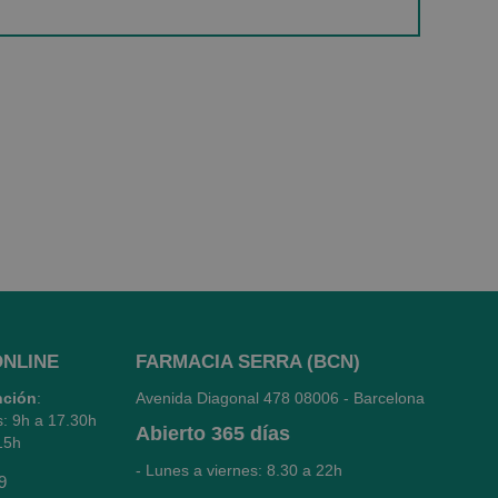
ONLINE
FARMACIA SERRA (BCN)
nción
:
Avenida Diagonal 478
08006 - Barcelona
s: 9h a 17.30h
Abierto
365 días
15h
- Lunes a viernes: 8.30 a 22h
9