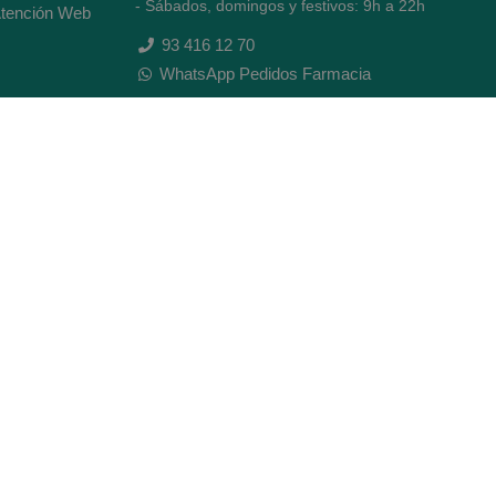
- Sábados, domingos y festivos: 9h a 22h
tención Web
93 416 12 70
WhatsApp Pedidos Farmacia
Titular: Juan María Serra Mandri
Nº de Colegiado: 4473 (COFB)
CIF: 46.316.032-N
Código oficial de Farmacia: F0800646