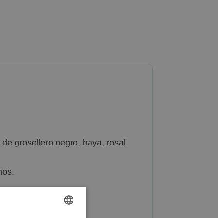
de grosellero negro, haya, rosal
nos.