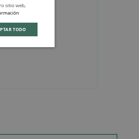
ro sitio web,
SPANISH
ormación
ENGLISH
PTAR TODO