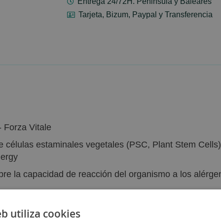
Entrega 24/72H. Peninsula y Baleares
Tarjeta, Bizum, Paypal y Transferencia
 Forza Vitale
células estaminales vegetales (PSC, Plant Stem Cells) 
lergy
re la capacidad de reacción del organismo a los alérge
eb utiliza cookies