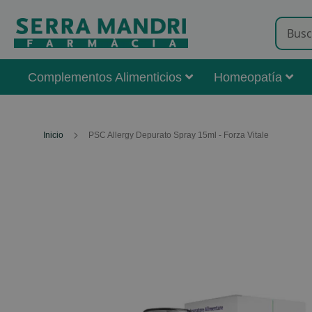
Complementos Alimenticios
Homeopatía
Inicio
PSC Allergy Depurato Spray 15ml - Forza Vitale
Skip
to
the
end