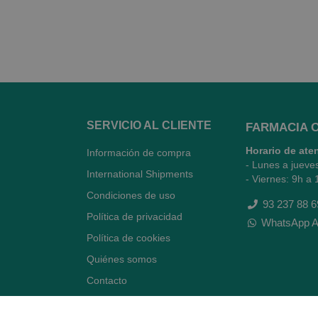
SERVICIO AL CLIENTE
FARMACIA 
Horario de ate
Información de compra
- Lunes a jueve
International Shipments
- Viernes: 9h a 
Condiciones de uso
93 237 88 6
Política de privacidad
WhatsApp A
Política de cookies
Quiénes somos
Contacto
Desiste del contrato