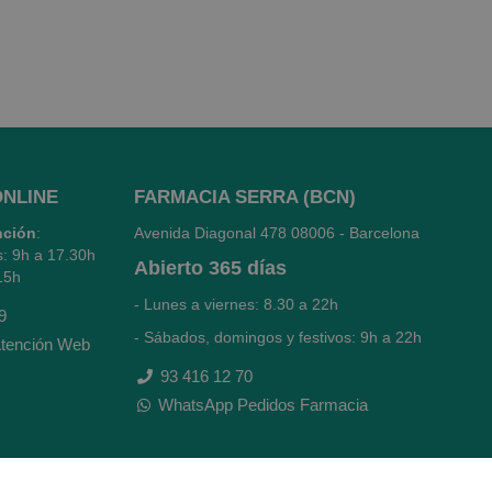
ONLINE
FARMACIA SERRA (BCN)
nción
:
Avenida Diagonal 478
08006 - Barcelona
s: 9h a 17.30h
Abierto
365 días
15h
- Lunes a viernes: 8.30 a 22h
9
- Sábados, domingos y festivos: 9h a 22h
tención Web
93 416 12 70
WhatsApp Pedidos Farmacia
Titular: Juan María Serra Mandri