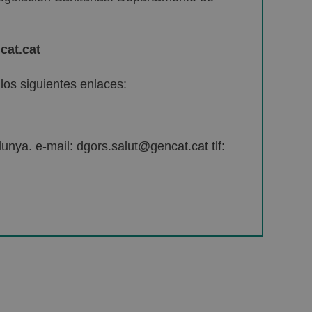
cat.cat
os siguientes enlaces:
unya. e-mail: dgors.salut@gencat.cat tlf: