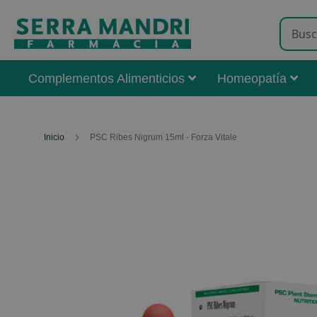
Complementos Alimenticios
Homeopatía
Inicio
PSC Ribes Nigrum 15ml - Forza Vitale
Skip
to
the
end