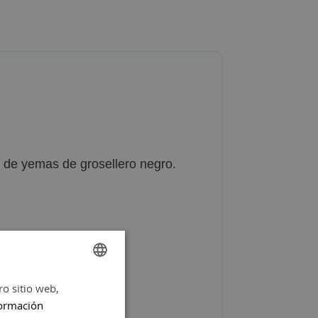
 de yemas de grosellero negro.
ro sitio web,
SPANISH
ormación
ENGLISH