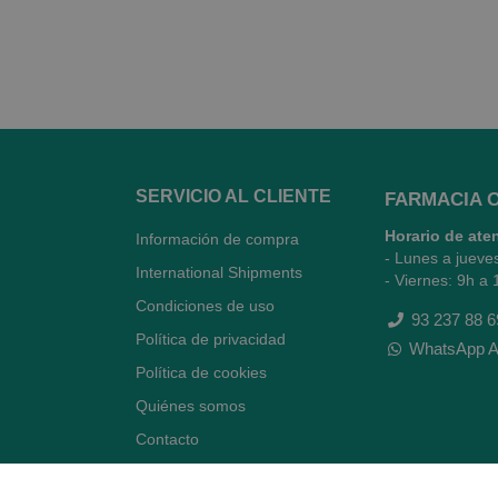
SERVICIO AL CLIENTE
FARMACIA 
Horario de ate
Información de compra
- Lunes a jueve
International Shipments
- Viernes: 9h a 
Condiciones de uso
93 237 88 6
Política de privacidad
WhatsApp A
Política de cookies
Quiénes somos
Contacto
Desiste del contrato