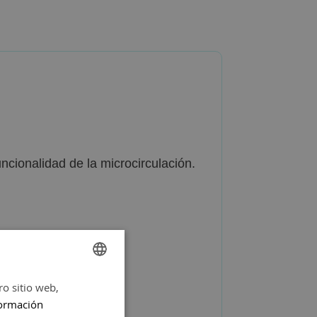
ncionalidad de la microcirculación.
ro sitio web,
SPANISH
ormación
ENGLISH