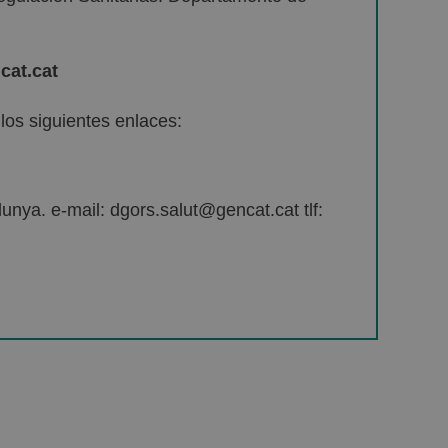
cat.cat
os siguientes enlaces:
unya. e-mail: dgors.salut@gencat.cat tlf: