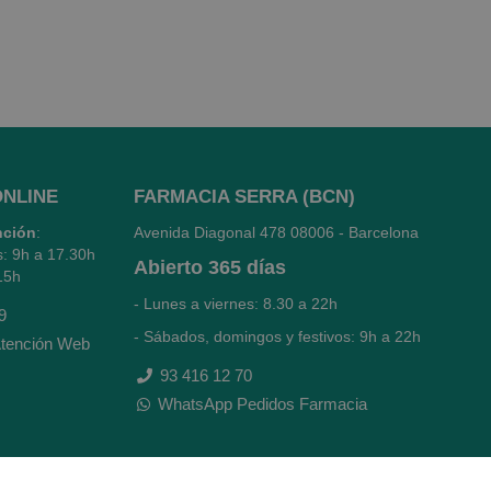
ONLINE
FARMACIA SERRA (BCN)
nción
:
Avenida Diagonal 478
08006 - Barcelona
s: 9h a 17.30h
Abierto
365 días
15h
- Lunes a viernes: 8.30 a 22h
9
- Sábados, domingos y festivos: 9h a 22h
tención Web
93 416 12 70
WhatsApp Pedidos Farmacia
Titular: Juan María Serra Mandri