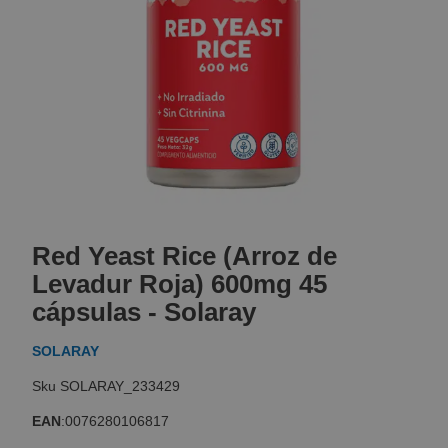
Skip
to
Red Yeast Rice (Arroz de
the
beginning
Levadur Roja) 600mg 45
of
cápsulas - Solaray
the
images
SOLARAY
gallery
SOLARAY_233429
EAN
:
0076280106817