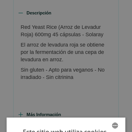
Descripción
Red Yeast Rice (Arroz de Levadur
Roja) 600mg 45 cápsulas - Solaray
El arroz de levadura roja se obtiene
por la fermentación de una cepa de
levadura en arroz.
Sin gluten - Apto para veganos - No
irradiado - Sin citrinina
Más Información
Este sitio web utiliza cookies