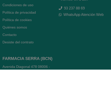
Condiciones de uso
93 237 88 69
Política de privacidad
WhatsApp Atención Web
Política de cookies
Quiénes somos
Contacto
Desiste del contrato
FARMACIA SERRA (BCN)
Avenida Diagonal 478
08006 -
Barcelona
Abierto
365 días
- Lunes a viernes: 8.30 a 22h
- Sábados, domingos y festivos:
9h a 22h
93 416 12 70