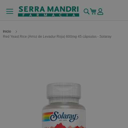
Buscar
Mi carrito
Inicio
Red Yeast Rice (Arroz de Levadur Roja) 600mg 45 cápsulas - Solaray
Skip
to
the
end
of
the
images
gallery