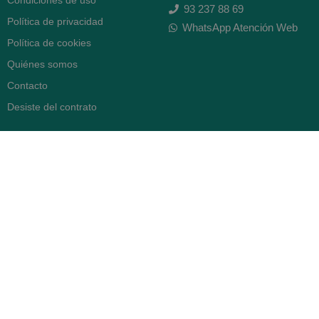
Condiciones de uso
93 237 88 69
Política de privacidad
WhatsApp Atención Web
Política de cookies
Quiénes somos
Contacto
Desiste del contrato
FARMACIA SERRA (BCN)
Avenida Diagonal 478
08006 -
Barcelona
Abierto
365 días
- Lunes a viernes: 8.30 a 22h
- Sábados, domingos y festivos:
9h a 22h
93 416 12 70
WhatsApp Pedidos