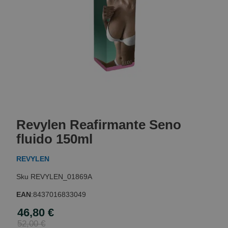
Skip
to
Revylen Reafirmante Seno
the
beginning
fluido 150ml
of
the
REVYLEN
images
gallery
REVYLEN_01869A
EAN
:
8437016833049
46,80 €
Special
Price
52,00 €