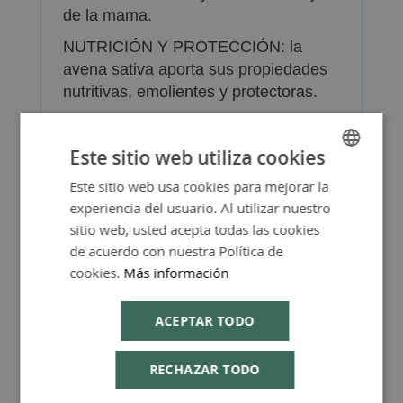
de la mama.
NUTRICIÓN Y PROTECCIÓN: la
avena sativa aporta sus propiedades
nutritivas, emolientes y protectoras.
Este sitio web utiliza cookies
Presentación: envase de 150ml.
Este sitio web usa cookies para mejorar la
SPANISH
experiencia del usuario. Al utilizar nuestro
ENGLISH
sitio web, usted acepta todas las cookies
de acuerdo con nuestra Política de
cookies.
Más información
Más Información
ACEPTAR TODO
RECHAZAR TODO
FAQ - Preguntas y Respuestas