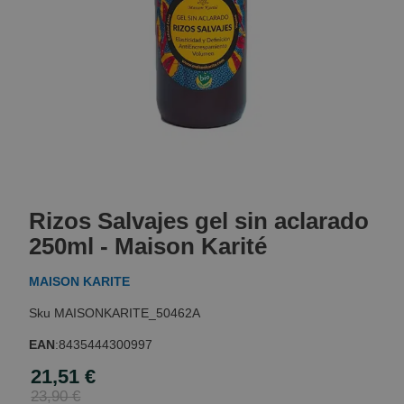
Skip
to
Rizos Salvajes gel sin aclarado
the
beginning
250ml - Maison Karité
of
the
MAISON KARITE
images
gallery
MAISONKARITE_50462A
EAN
:
8435444300997
21,51 €
Special
Price
23,90 €