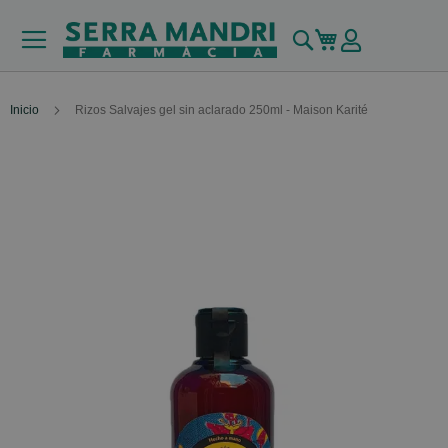
Buscar
Mi carrito
Inicio
Rizos Salvajes gel sin aclarado 250ml - Maison Karité
Skip
to
the
end
of
the
images
gallery