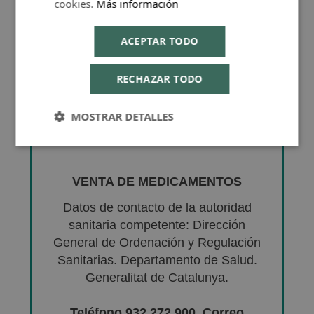
cookies.
Más información
ACEPTAR TODO
RECHAZAR TODO
MOSTRAR DETALLES
VENTA DE MEDICAMENTOS
Datos de contacto de la autoridad
sanitaria competente: Dirección
General de Ordenación y Regulación
Sanitarias. Departamento de Salud.
Generalitat de Catalunya.
Teléfono 932 272 900. Correo