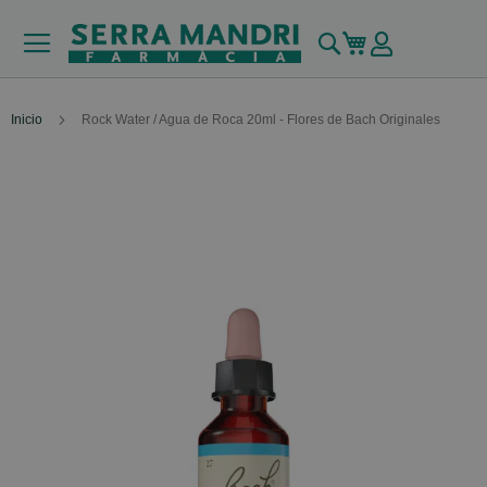
Buscar
Mi carrito
Inicio
Rock Water / Agua de Roca 20ml - Flores de Bach Originales
Skip
to
the
end
of
the
images
gallery