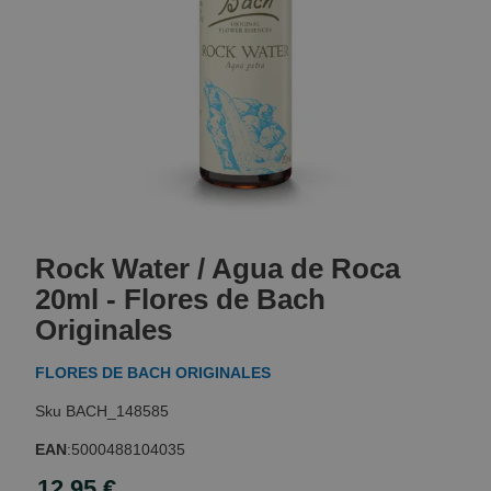
Skip
to
Rock Water / Agua de Roca
the
beginning
20ml - Flores de Bach
of
Originales
the
images
FLORES DE BACH ORIGINALES
gallery
BACH_148585
EAN
:
5000488104035
12,95 €
Special