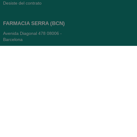
Desiste del contrato
FARMACIA SERRA (BCN)
Avenida Diagonal 478
08006 -
Barcelona
Abierto
365 días
- Lunes a viernes: 8.30 a 22h
- Sábados, domingos y festivos:
9h a 22h
93 416 12 70
WhatsApp Pedidos
Farmacia
Titular: Juan María Serra
Mandri
Nº de Colegiado: 4473 (COFB)