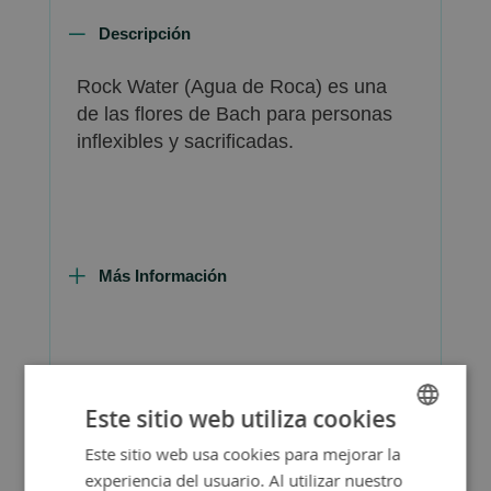
Descripción
Rock Water (Agua de Roca) es una
de las flores de Bach para personas
inflexibles y sacrificadas.
Más Información
FAQ - Preguntas y Respuestas
Este sitio web utiliza cookies
Este sitio web usa cookies para mejorar la
SPANISH
experiencia del usuario. Al utilizar nuestro
ENGLISH