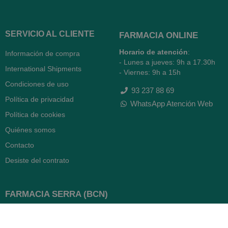
SERVICIO AL CLIENTE
FARMACIA ONLINE
Horario de atención
:
Información de compra
- Lunes a jueves: 9h a 17.30h
International Shipments
- Viernes: 9h a 15h
Condiciones de uso
93 237 88 69
Política de privacidad
WhatsApp Atención Web
Política de cookies
Quiénes somos
Contacto
Desiste del contrato
FARMACIA SERRA (BCN)
Avenida Diagonal 478
08006 -
Barcelona