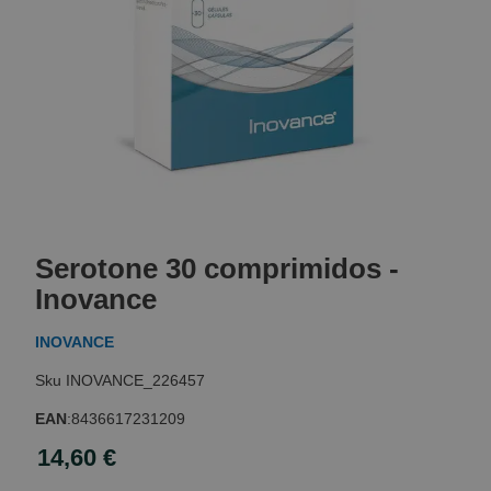
Skip
to
Serotone 30 comprimidos -
the
beginning
Inovance
of
the
INOVANCE
images
gallery
INOVANCE_226457
EAN
:
8436617231209
14,60 €