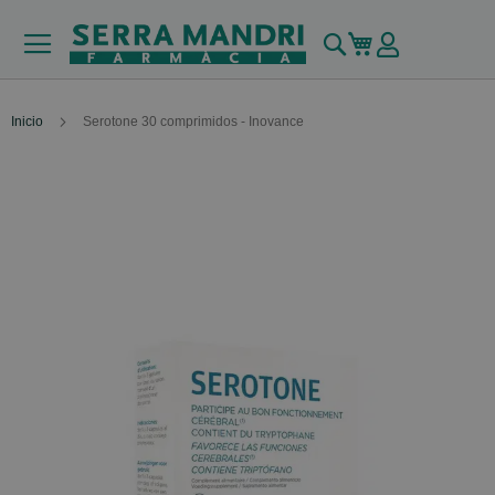
Buscar
Mi carrito
Inicio
Serotone 30 comprimidos - Inovance
Skip
to
the
end
of
the
images
gallery