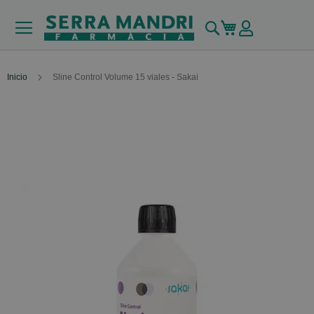
Buscar
Mi carrito
Inicio
Sline Control Volume 15 viales - Sakai
Skip
to
the
end
of
the
images
gallery