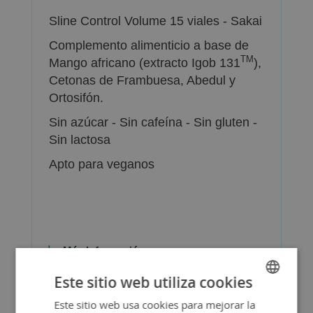
Sline Control Volume 15 viales - Sakai
Complemento alimenticio a base de
TM
Mango africano (extracto Igob 131
),
Cetonas de Frambuesa, Abedul y
Ortosifón.
Sin azúcar - Sin cafeína - Sin gluten -
Sin lactosa
Apto para veganos
Más Información
Este sitio web utiliza cookies
Este sitio web usa cookies para mejorar la
SPANISH