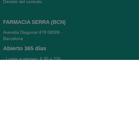
Desiste del contrato
FARMACIA SERRA (BCN)
Avenida Diagonal 478
08006 -
Barcelona
Abierto
365 días
- Lunes a viernes: 8.30 a 22h
- Sábados, domingos y festivos:
9h a 22h
93 416 12 70
WhatsApp Pedidos
Farmacia
Titular: Juan María Serra
Mandri
Nº de Colegiado: 4473 (COFB)