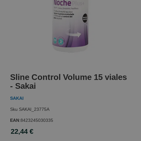
Skip
to
Sline Control Volume 15 viales
the
beginning
- Sakai
of
the
SAKAI
images
gallery
SAKAI_23775A
EAN
:
8423245030335
22,44 €