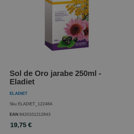
Skip
to
Sol de Oro jarabe 250ml -
the
beginning
Eladiet
of
the
ELADIET
images
gallery
ELADIET_12248A
EAN
:
8420101212843
19,75 €