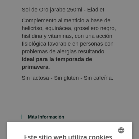
Sol de Oro jarabe 250ml - Eladiet
Complemento alimenticio a base de
helicriso, equinácea, grosellero negro,
histidina y vitaminas, con una acción
fisiológica favorable en personas con
problemas de alergias resultando
ideal para la temporada de
primavera
.
Sin lactosa - Sin gluten - Sin cafeína.
Más Información
Este sitio web utiliza cookies