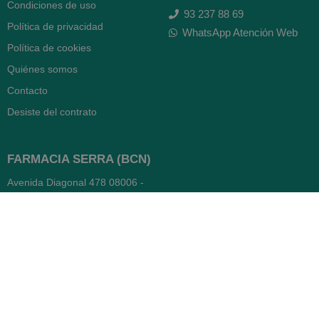
Condiciones de uso
93 237 88 69
Política de privacidad
WhatsApp Atención Web
Política de cookies
Quiénes somos
Contacto
Desiste del contrato
FARMACIA SERRA (BCN)
Avenida Diagonal 478
08006 -
Barcelona
Abierto
365 días
- Lunes a viernes: 8.30 a 22h
- Sábados, domingos y festivos:
9h a 22h
93 416 12 70