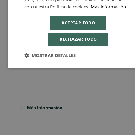
con nuestra Política de cookies.
Más información
Contraindicaciones
ninguna
insuficiencia
insu
renal o
re
hepática
he
ACEPTAR TODO
Reacciones
ninguna
alergias
al
adversas
alimentarias
alim
RECHAZAR TODO
Refrigeración
no es
necesaria
va
MOSTRAR DETALLES
necesaria
Más Información