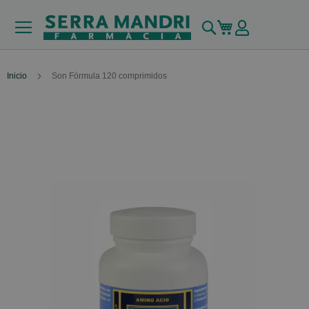
Buscar
Mi carrito
Inicio
Son Fórmula 120 comprimidos
Skip
to
the
end
of
the
images
gallery