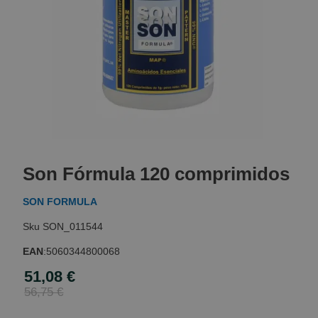
Skip
to
Son Fórmula 120 comprimidos
the
beginning
SON FORMULA
of
the
SON_011544
images
gallery
EAN
:
5060344800068
51,08 €
Special
Price
56,75 €