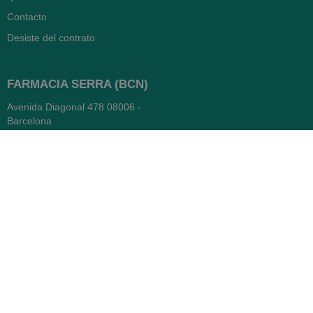
Contacto
Desiste del contrato
FARMACIA SERRA (BCN)
Avenida Diagonal 478
08006 -
Barcelona
Abierto
365 días
- Lunes a viernes: 8.30 a 22h
- Sábados, domingos y festivos:
9h a 22h
93 416 12 70
WhatsApp Pedidos
Farmacia
Titular: Juan María Serra