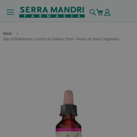
Buscar
Mi carrito
Inicio
Star of Bethlehem / Leche de Gallina 20ml - Flores de Bach Originales
Skip
to
the
end
of
the
images
gallery