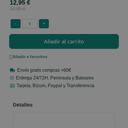
12,95 €
Special
Price
13,95 €
-
+
Añadir a favoritos
Envío gratis compras +60€
Entrega 24/72H. Peninsula y Baleares
Tarjeta, Bizum, Paypal y Transferencia
Detalles