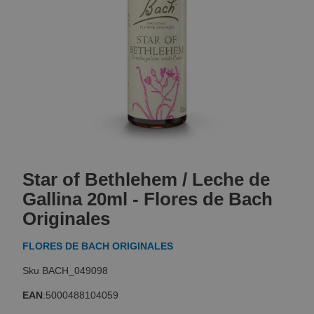
Skip
to
Star of Bethlehem / Leche de
the
beginning
Gallina 20ml - Flores de Bach
of
Originales
the
images
FLORES DE BACH ORIGINALES
gallery
BACH_049098
EAN
:
5000488104059