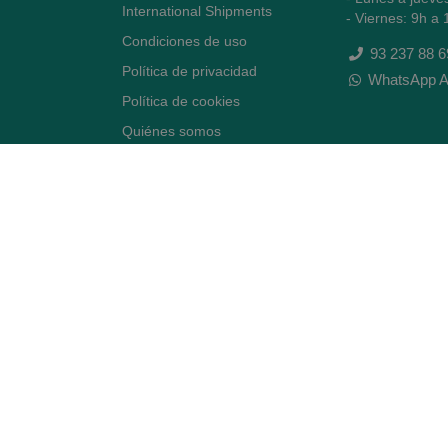
International Shipments
- Viernes: 9h a 
Condiciones de uso
93 237 88 6
Política de privacidad
WhatsApp A
Política de cookies
Quiénes somos
Contacto
Desiste del contrato
Avenida Diagonal 478,
(esquina con Vía Augusta)
- Barcelona