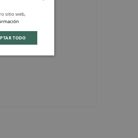
ro sitio web,
SPANISH
ormación
ENGLISH
PTAR TODO