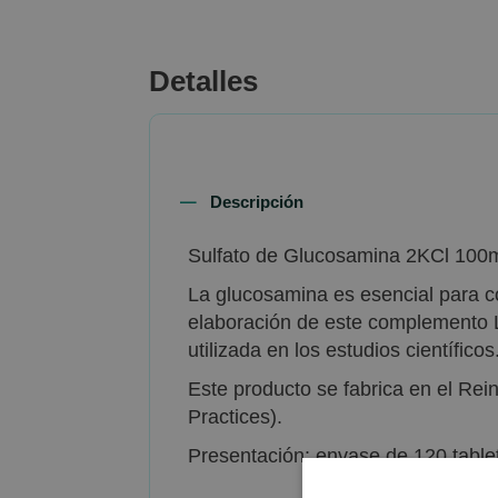
beginning
of
the
Detalles
images
gallery
Descripción
Sulfato de Glucosamina 2KCl 100m
La glucosamina es esencial para con
elaboración de este complemento L
utilizada en los estudios científicos
Este producto se fabrica en el Re
Practices).
Presentación: envase de 120 table