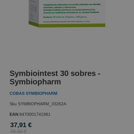
Skip
to
Symbiointest 30 sobres -
the
beginning
Symbiopharm
of
the
COBAS SYMBIOPHARM
images
gallery
SYMBIOPHARM_33262A
EAN
:
8470001741981
37,91 €
Special
Price
39,90 €