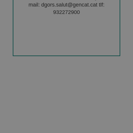
mail: dgors.salut@gencat.cat tlf:
932272900