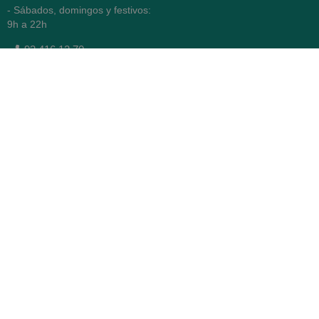
- Sábados, domingos y festivos:
9h a 22h
93 416 12 70
WhatsApp Pedidos
Farmacia
Titular: Juan María Serra
Mandri
Nº de Colegiado: 4473 (COFB)
CIF: 46.316.032-N
Código oficial de Farmacia:
F0800646
Avenida Diagonal 478,
(esquina con Vía Augusta)
- Barcelona