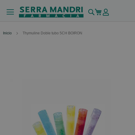
Buscar
Mi carrito
Inicio
Thymuline Doble tubo 5CH BOIRON
Skip
to
the
end
of
the
images
gallery