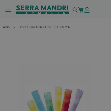
Buscar
Mi carrito
Inicio
Urtica Urens Doble tubo 5CH BOIRON
Skip
to
the
end
of
the
images
gallery