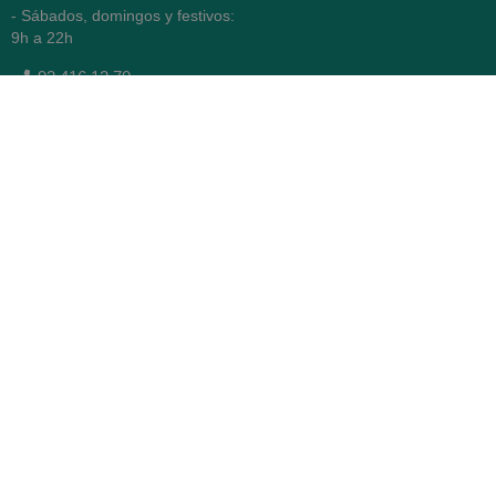
- Sábados, domingos y festivos:
9h a 22h
93 416 12 70
WhatsApp Pedidos
Farmacia
Titular: Juan María Serra
Mandri
Nº de Colegiado: 4473 (COFB)
CIF: 46.316.032-N
Código oficial de Farmacia:
F0800646
Avenida Diagonal 478,
(esquina con Vía Augusta)
- Barcelona