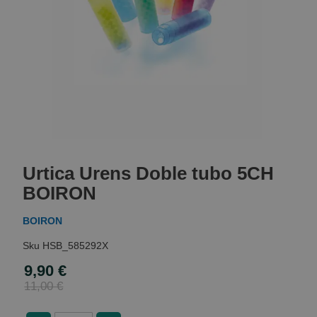
Skip
to
Urtica Urens Doble tubo 5CH
the
beginning
BOIRON
of
the
BOIRON
images
gallery
HSB_585292X
9,90 €
Special
Price
11,00 €