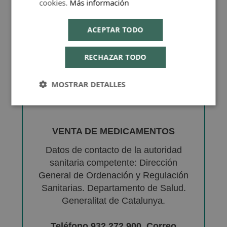
cookies.
Más información
ACEPTAR TODO
RECHAZAR TODO
MOSTRAR DETALLES
VENTA DE MEDICAMENTOS
Datos de contacto de la autoridad
sanitaria competente: Dirección
General de Ordenación y Regulación
Sanitarias. Departamento de Salud.
Generalitat de Catalunya.
Teléfono 932 272 900. Correo