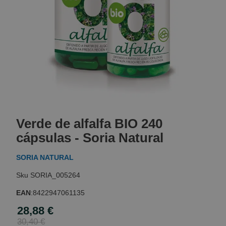
Skip
to
Verde de alfalfa BIO 240
the
beginning
cápsulas - Soria Natural
of
the
SORIA NATURAL
images
gallery
SORIA_005264
EAN
:
8422947061135
28,88 €
Special
Price
30,40 €