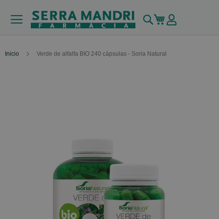
Buscar
Mi carrito
Inicio
Verde de alfalfa BIO 240 cápsulas - Soria Natural
Skip
to
the
end
of
the
images
gallery