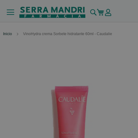
Buscar
Mi carrito
Inicio
VinoHydra crema Sorbete hidratante 60ml - Caudalie
Skip
to
the
end
of
the
images
gallery