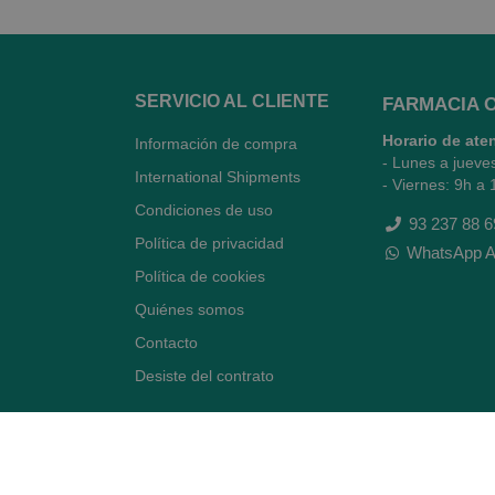
SERVICIO AL CLIENTE
FARMACIA 
Horario de ate
Información de compra
- Lunes a jueve
International Shipments
- Viernes: 9h a 
Condiciones de uso
93 237 88 6
Política de privacidad
WhatsApp A
Política de cookies
Quiénes somos
Contacto
Desiste del contrato