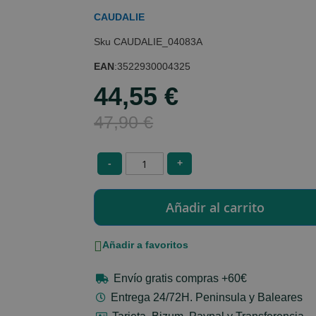
CAUDALIE
CAUDALIE_04083A
EAN
:
3522930004325
44,55 €
Special
Price
47,90 €
-
+
Añadir a favoritos
Envío gratis compras +60€
Entrega 24/72H. Peninsula y Baleares