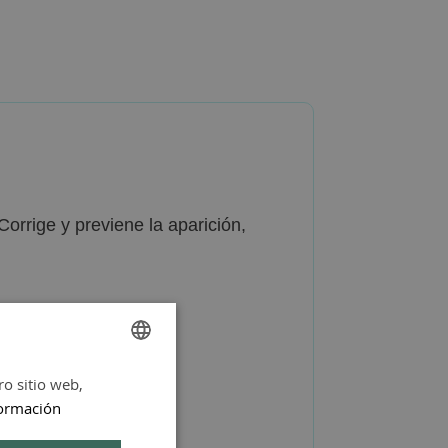
rrige y previene la aparición,
ro sitio web,
SPANISH
ormación
ENGLISH