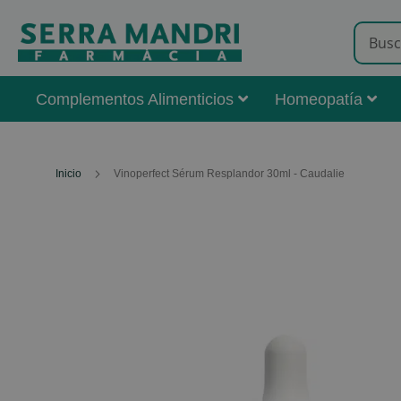
Complementos Alimenticios
Homeopatía
Inicio
Vinoperfect Sérum Resplandor 30ml - Caudalie
Skip
to
the
end