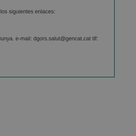
os siguientes enlaces:
unya. e-mail: dgors.salut@gencat.cat tlf: