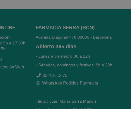
ONLINE
FARMACIA SERRA (BCN)
nción
:
Avenida Diagonal 478
08006 - Barcelona
s: 9h a 17.30h
Abierto
365 días
15h
- Lunes a viernes: 8.30 a 22h
9
- Sábados, domingos y festivos: 9h a 22h
tención Web
93 416 12 70
WhatsApp Pedidos Farmacia
Titular: Juan María Serra Mandri
Nº de Colegiado: 4473 (COFB)
CIF: 46.316.032-N
Código oficial de Farmacia: F0800646