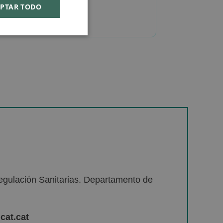
PTAR TODO
egulación Sanitarias. Departamento de
cat.cat