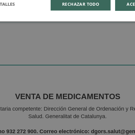
TALLES
RECHAZAR TODO
ACE
VENTA DE MEDICAMENTOS
nitaria competente: Dirección General de Ordenación y R
Salud. Generalitat de Catalunya.
no 932 272 900. Correo electrónico: dgors.salut@gen