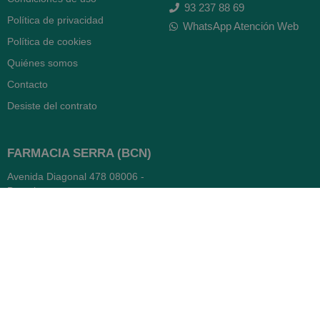
93 237 88 69
Política de privacidad
WhatsApp Atención Web
Política de cookies
Quiénes somos
Contacto
Desiste del contrato
FARMACIA SERRA (BCN)
Avenida Diagonal 478
08006 -
Barcelona
Abierto
365 días
- Lunes a viernes: 8.30 a 22h
- Sábados, domingos y festivos:
9h a 22h
93 416 12 70
WhatsApp Pedidos