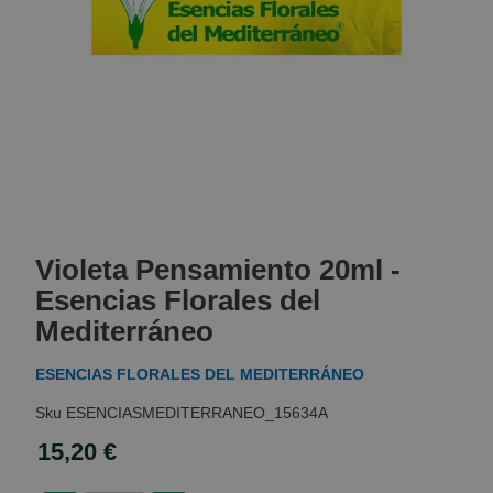
Skip
to
Violeta Pensamiento 20ml -
the
beginning
Esencias Florales del
of
Mediterráneo
the
images
ESENCIAS FLORALES DEL MEDITERRÁNEO
gallery
ESENCIASMEDITERRANEO_15634A
15,20 €