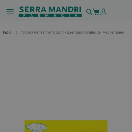
Buscar
Mi carrito
Inicio
Violeta Pensamiento 20ml - Esencias Florales del Mediterráneo
Skip
to
the
end
of
the
images
gallery