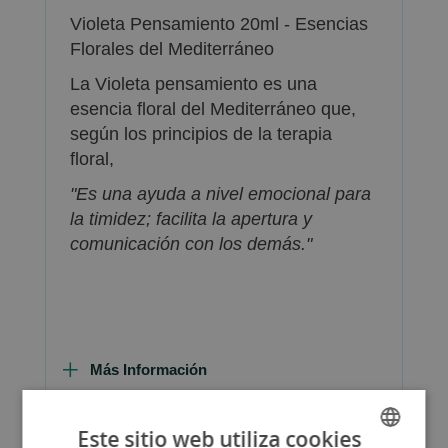
Violeta Pensamiento 20ml - Esencias
Florales del Mediterráneo
La Violeta pensamiento es una
esencia floral del Mediterráneo que,
según los principios de la terapia
floral,
"Es una ayuda a nivel emocional para
la timidez; facilita la apertura y
comunicación con los demás."
Más Información
Este sitio web utiliza cookies