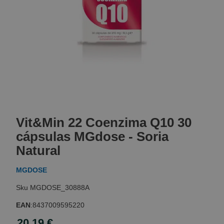
Skip
to
Vit&Min 22 Coenzima Q10 30
the
beginning
cápsulas MGdose - Soria
of
Natural
the
images
MGDOSE
gallery
MGDOSE_30888A
EAN
:
8437009595220
20,19 €