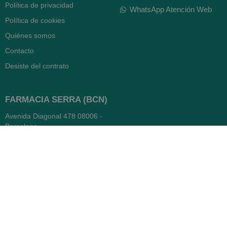
Política de privacidad
WhatsApp Atención Web
Política de cookies
Quiénes somos
Contacto
Desiste del contrato
FARMACIA SERRA (BCN)
Avenida Diagonal 478
08006 -
Barcelona
Abierto
365 días
- Lunes a viernes: 8.30 a 22h
- Sábados, domingos y festivos:
9h a 22h
93 416 12 70
WhatsApp Pedidos
Farmacia