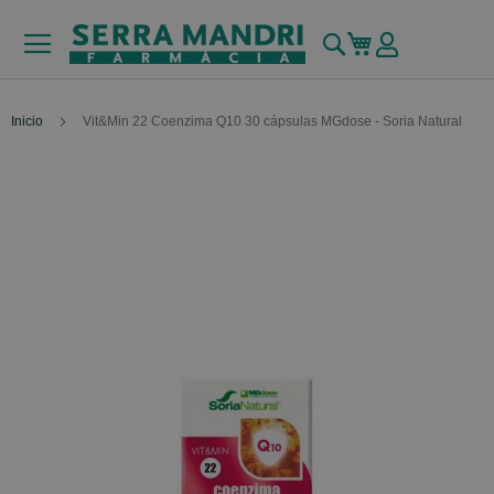
Buscar
Mi carrito
Inicio
Vit&Min 22 Coenzima Q10 30 cápsulas MGdose - Soria Natural
Skip
to
the
end
of
the
images
gallery