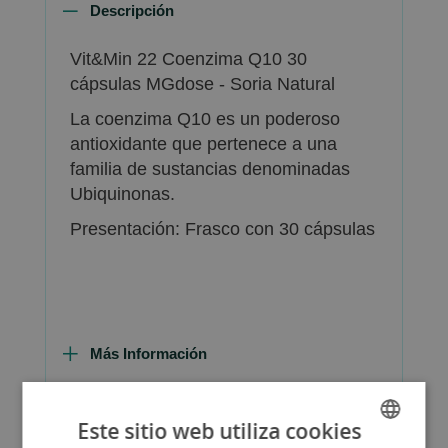
Descripción
Vit&Min 22 Coenzima Q10 30
cápsulas MGdose - Soria Natural
La coenzima Q10 es un poderoso
antioxidante que pertenece a una
familia de sustancias denominadas
Ubiquinonas.
Presentación: Frasco con 30 cápsulas
Más Información
Este sitio web utiliza cookies