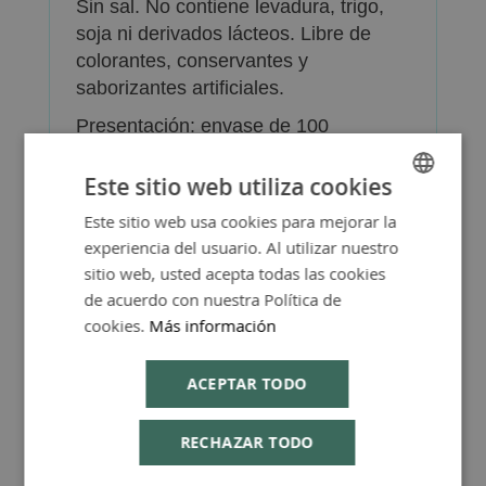
Sin sal. No contiene levadura, trigo,
soja ni derivados lácteos. Libre de
colorantes, conservantes y
saborizantes artificiales.
Presentación: envase de 100
comprimidos de liberación
prolongada.
Este sitio web utiliza cookies
Este sitio web usa cookies para mejorar la
SPANISH
experiencia del usuario. Al utilizar nuestro
ENGLISH
sitio web, usted acepta todas las cookies
de acuerdo con nuestra Política de
cookies.
Más información
Más Información
ACEPTAR TODO
RECHAZAR TODO
FAQ - Preguntas y Respuestas