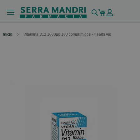
Buscar
Mi carrito
Inicio
Vitamina B12 1000µg 100 comprimidos - Health Aid
Skip
to
the
end
of
the
images
gallery