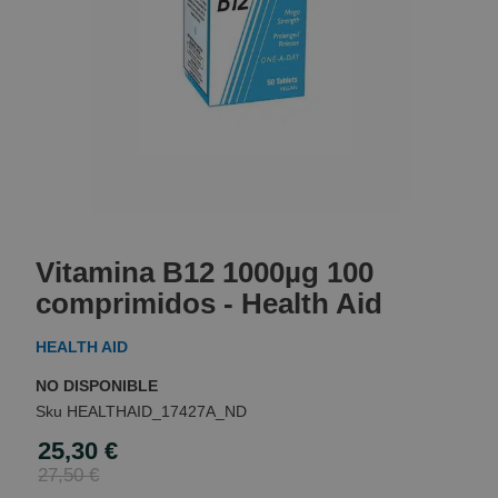
Skip
to
Vitamina B12 1000µg 100
the
beginning
comprimidos - Health Aid
of
the
HEALTH AID
images
gallery
NO DISPONIBLE
HEALTHAID_17427A_ND
25,30 €
Special
Price
27,50 €