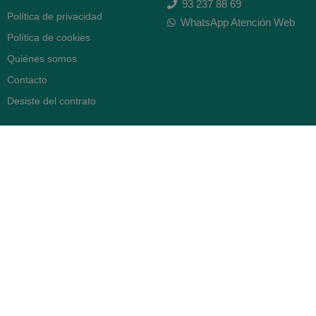
93 237 88 69
Política de privacidad
WhatsApp Atención Web
Política de cookies
Quiénes somos
Contacto
Desiste del contrato
FARMACIA SERRA (BCN)
Avenida Diagonal 478
08006 -
Barcelona
Abierto
365 días
- Lunes a viernes: 8.30 a 22h
- Sábados, domingos y festivos:
9h a 22h
93 416 12 70
WhatsApp Pedidos