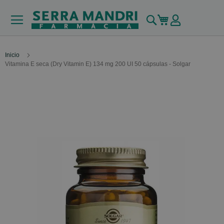
Buscar
Mi carrito
Inicio
Vitamina E seca (Dry Vitamin E) 134 mg 200 UI 50 cápsulas - Solgar
Skip
to
the
end
of
the
images
gallery