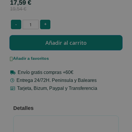
17,59 €
Special
Price
19,54 €
-
+
Añadir a favoritos
Envío gratis compras +60€
Entrega 24/72H. Peninsula y Baleares
Tarjeta, Bizum, Paypal y Transferencia
Detalles