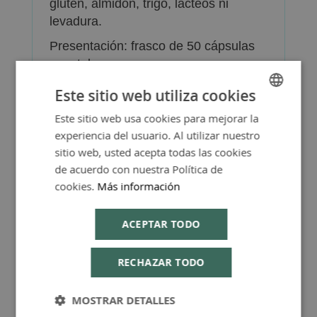
gluten, almidón, trigo, lácteos ni
levadura.
Presentación: frasco de 50 cápsulas
vegetales.
Este sitio web utiliza cookies
Este sitio web usa cookies para mejorar la
SPANISH
experiencia del usuario. Al utilizar nuestro
ENGLISH
sitio web, usted acepta todas las cookies
Más Información
de acuerdo con nuestra Política de
cookies.
Más información
ACEPTAR TODO
FAQ - Preguntas y Respuestas
RECHAZAR TODO
MOSTRAR DETALLES