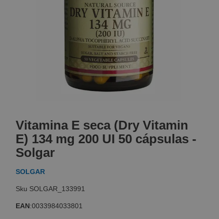
Skip
to
Vitamina E seca (Dry Vitamin
the
beginning
E) 134 mg 200 UI 50 cápsulas -
of
Solgar
the
images
SOLGAR
gallery
SOLGAR_133991
EAN
:
0033984033801