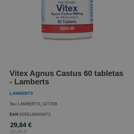
Skip
to
Vitex Agnus Castus 60 tabletas
the
beginning
- Lamberts
of
the
LAMBERTS
images
gallery
LAMBERTS_027359
EAN
:
5055148403072
29,84 €
Special
Price
33,15 €