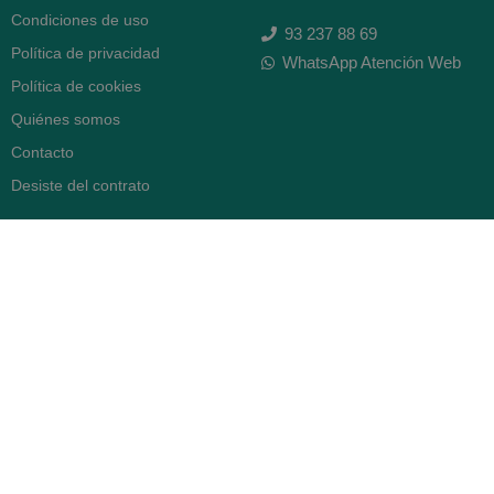
Condiciones de uso
93 237 88 69
Política de privacidad
WhatsApp Atención Web
Política de cookies
Quiénes somos
Contacto
Desiste del contrato
FARMACIA SERRA (BCN)
Avenida Diagonal 478
08006 -
Barcelona
Abierto
365 días
- Lunes a viernes: 8.30 a 22h
- Sábados, domingos y festivos:
9h a 22h
93 416 12 70