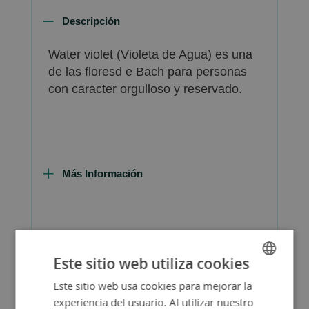
Descripción
Water violet (Violeta de Agua) es una
de las floresd e Bach para personas
con caracter orgulloso y reservado.
Más Información
FAQ - Preguntas y Respuestas
Este sitio web utiliza cookies
Este sitio web usa cookies para mejorar la
SPANISH
experiencia del usuario. Al utilizar nuestro
ENGLISH