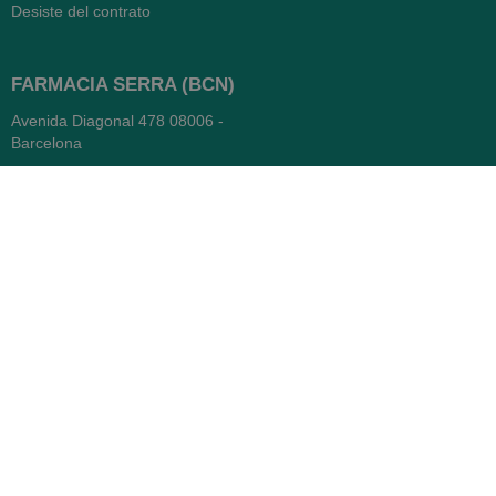
Desiste del contrato
FARMACIA SERRA (BCN)
Avenida Diagonal 478
08006 -
Barcelona
Abierto
365 días
- Lunes a viernes: 8.30 a 22h
- Sábados, domingos y festivos:
9h a 22h
93 416 12 70
WhatsApp Pedidos
Farmacia
Titular: Juan María Serra
Mandri
Nº de Colegiado: 4473 (COFB)