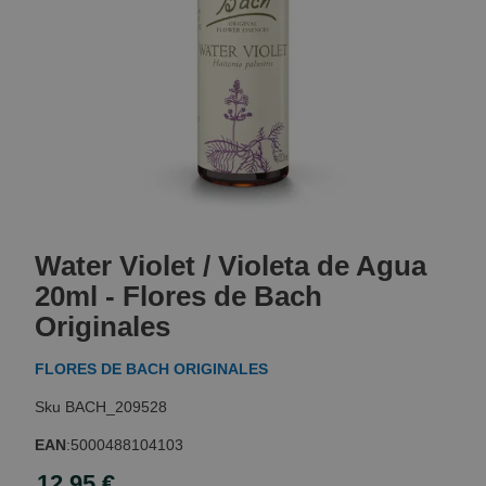
Skip
to
Water Violet / Violeta de Agua
the
beginning
20ml - Flores de Bach
of
Originales
the
images
FLORES DE BACH ORIGINALES
gallery
BACH_209528
EAN
:
5000488104103
12,95 €
Special