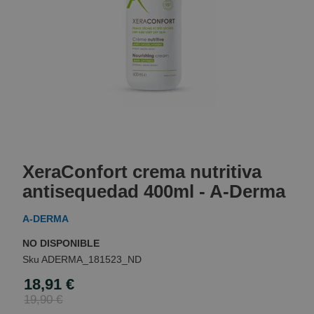
Skip
to
XeraConfort crema nutritiva
the
beginning
antisequedad 400ml - A-Derma
of
the
A-DERMA
images
gallery
NO DISPONIBLE
ADERMA_181523_ND
18,91 €
Special
Price
19,90 €