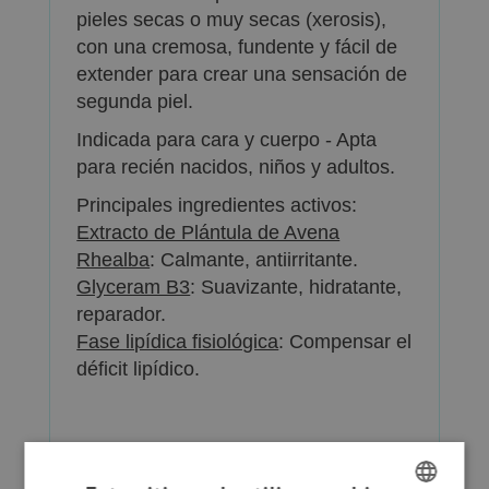
pieles secas o muy secas (xerosis),
con una cremosa, fundente y fácil de
extender para crear una sensación de
segunda piel.
Indicada para cara y cuerpo - Apta
para recién nacidos, niños y adultos.
Principales ingredientes activos:
Extracto de Plántula de Avena
Rhealba
: Calmante, antiirritante.
Glyceram B3
: Suavizante, hidratante,
reparador.
Fase lipídica fisiológica
: Compensar el
déficit lipídico.