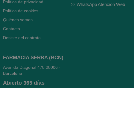
Política de privacidad
WhatsApp Atención Web
Política de cookies
Quiénes somos
Contacto
Desiste del contrato
FARMACIA SERRA (BCN)
Avenida Diagonal 478
08006 -
Barcelona
Abierto
365 días
- Lunes a viernes: 8.30 a 22h
- Sábados, domingos y festivos:
9h a 22h
93 416 12 70
WhatsApp Pedidos
Farmacia