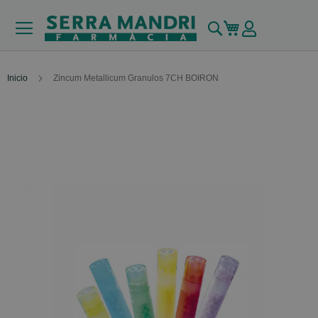
Buscar
Mi carrito
Inicio
Zincum Metallicum Granulos 7CH BOIRON
Skip
to
the
end
of
the
images
gallery