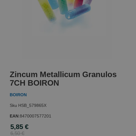
Skip
to
Zincum Metallicum Granulos
the
beginning
7CH BOIRON
of
the
BOIRON
images
gallery
HSB_579865X
EAN
:
8470007577201
5,85 €
Special
Price
6,50 €