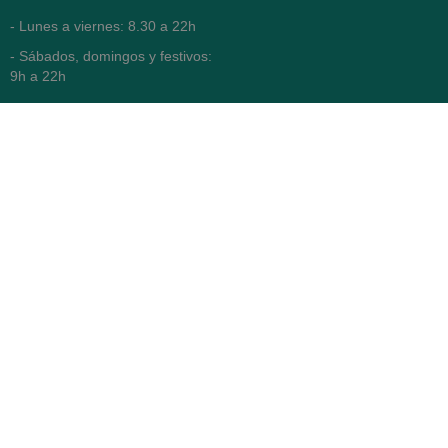
- Lunes a viernes: 8.30 a 22h
- Sábados, domingos y festivos:
9h a 22h
93 416 12 70
WhatsApp Pedidos
Farmacia
Titular: Juan María Serra
Mandri
Nº de Colegiado: 4473 (COFB)
CIF: 46.316.032-N
Código oficial de Farmacia:
F0800646
Avenida Diagonal 478,
(esquina con Vía Augusta)
- Barcelona