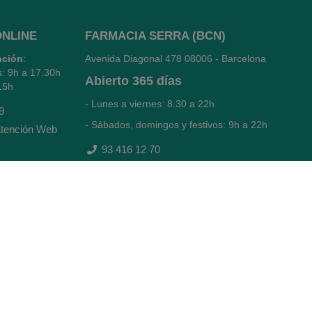
ONLINE
FARMACIA SERRA (BCN)
nción
:
Avenida Diagonal 478
08006 - Barcelona
s: 9h a 17.30h
Abierto
365 días
15h
- Lunes a viernes: 8.30 a 22h
9
- Sábados, domingos y festivos: 9h a 22h
tención Web
93 416 12 70
WhatsApp Pedidos Farmacia
Titular: Juan María Serra Mandri
Nº de Colegiado: 4473 (COFB)
CIF: 46.316.032-N
Código oficial de Farmacia: F0800646