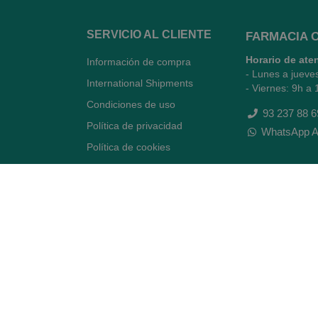
SERVICIO AL CLIENTE
FARMACIA 
Horario de ate
Información de compra
- Lunes a jueve
International Shipments
- Viernes: 9h a 
Condiciones de uso
93 237 88 6
Política de privacidad
WhatsApp A
Política de cookies
Quiénes somos
Contacto
Desiste del contrato