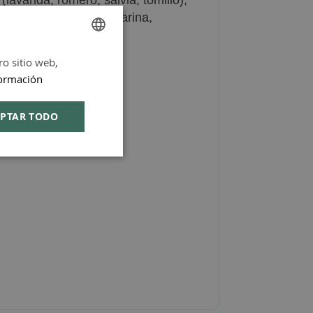
(lavanda, romero, salvia, tomillo),
 y naranja dulce, mandarina,
ro sitio web,
SPANISH
ormación
ENGLISH
PTAR TODO