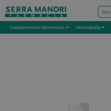
Complementos Alimenticios
Homeopatía
Skip
to
the
end
of