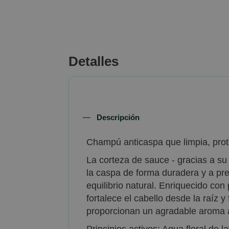
of
the
images
gallery
Detalles
Descripción
Champú anticaspa que limpia, prote
La corteza de sauce - gracias a su
la caspa de forma duradera y a prev
equilibrio natural. Enriquecido con
fortalece el cabello desde la raíz y
proporcionan un agradable aroma a