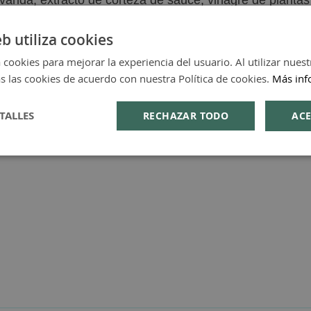
lavanda, extracto de corteza de sauce, vinagre de plantas 
igen natural, aceites esenciales de menta fresca, naranjo
 Alternifolia), extracto de liquen.
eb utiliza cookies
 cookies para mejorar la experiencia del usuario. Al utilizar nuest
s las cookies de acuerdo con nuestra Política de cookies.
Más inf
TALLES
RECHAZAR TODO
ACE