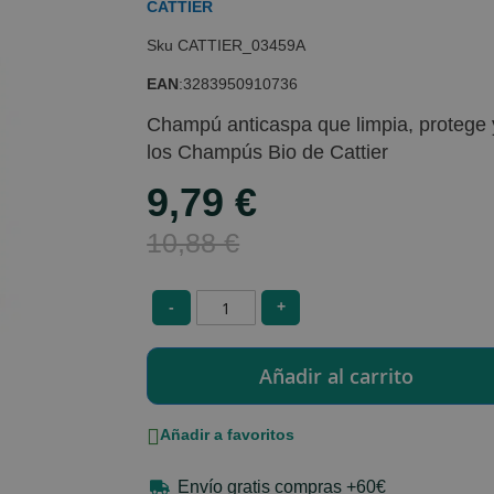
CATTIER
CATTIER_03459A
EAN
:
3283950910736
Champú anticaspa que limpia, protege y
los Champús Bio de Cattier
9,79 €
Special
Price
10,88 €
-
+
Añadir a favoritos
Envío gratis compras +60€