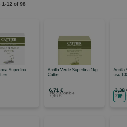
s
1
-
12
of
98
lanca Superfina
Arcilla Verde Superfina 1kg -
Arcilla
tier
Cattier
uso 100
6,71 €
3,38 
No disponible
7,46 €
3,75 