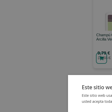
Champú C
Arcilla Ve
9,79 €
10,88 €
Este sitio w
Este sitio web usa
usted acepta toda