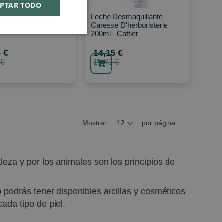
PTAR TODO
orporal Nutritiva
Leche Desmaquillante
 Cattier
Caresse D'herboristerie
200ml - Cattier
 €
14,15 €
 €
15,72 €
Mostrar
por página
leza y por los animales son los principios de
 podrás tener disponibles arcillas y cosméticos
ada tipo de piel.