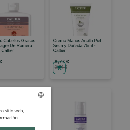
 Cabellos Grasos
Crema Manos Arcilla Piel
nagre De Romero
Seca y Dañada 75ml -
 Cattier
Cattier
€
8,77 €
€
9,74 €
ro sitio web,
SPANISH
ormación
ENGLISH