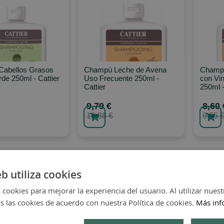
abellos Grasos
Champú Leche de Avena
Champú
rde 250ml - Cattier
Uso Frecuente 250ml -
con Vi
Cattier
250ml -
9,79 €
8,60 
10,88 €
9,55 
eb utiliza cookies
 cookies para mejorar la experiencia del usuario. Al utilizar nuest
s las cookies de acuerdo con nuestra Política de cookies.
Más inf