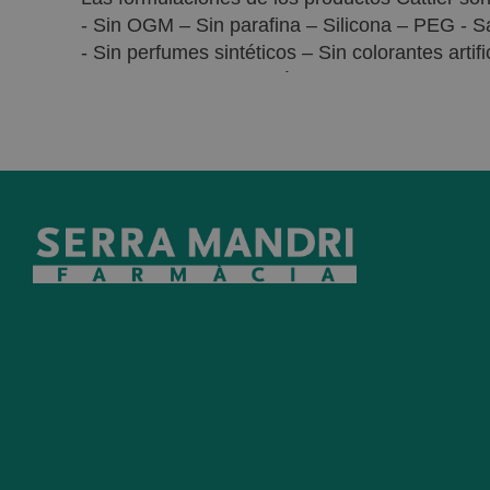
- Sin OGM – Sin parafina – Silicona – PEG - S
- Sin perfumes sintéticos – Sin colorantes artifi
- Sin conservantes sintéticos no autorizados 
- Sin materias primas de origen animal (solo s
animal)
Los productos de Cattier cuentan con el se
ecológica.
Sus envases son reciclables y los productos n