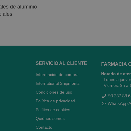
ales de aluminio
ciales
por Ecocert como parabenos, fenoxietanol, EDTA, etc.
e permiten ingredientes derivados de la producción anima
llo Cosmebio otorgado por la entidad certificadora E
o testan en animales.
SERVICIO AL CLIENTE
FARMACIA 
Horario de ate
Información de compra
- Lunes a jueve
International Shipments
- Viernes: 9h a 
Condiciones de uso
93 237 88 6
Política de privacidad
WhatsApp A
Política de cookies
Quiénes somos
Contacto