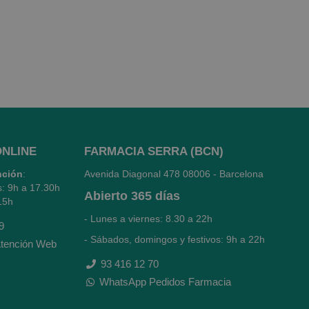
l que no tienen impacto sobre la salud del
cocert, que los identifica como cosmética
ONLINE
FARMACIA SERRA (BCN)
nción
:
Avenida Diagonal 478
08006 - Barcelona
s: 9h a 17.30h
Abierto
365 días
15h
- Lunes a viernes: 8.30 a 22h
9
- Sábados, domingos y festivos: 9h a 22h
tención Web
93 416 12 70
WhatsApp Pedidos Farmacia