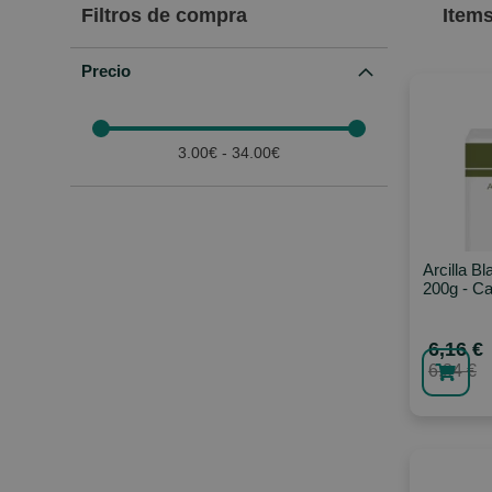
Filtros de compra
Item
Precio
3.00€ - 34.00€
Arcilla B
200g - Cat
6,16 €
6,84 €