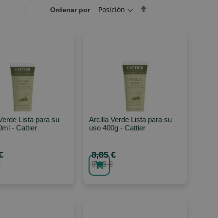
Set
Ordenar por
Descending
Direction
 Verde Lista para su
Arcilla Verde Lista para su
ml - Cattier
uso 400g - Cattier
€
8,85 €
€
9,83 €