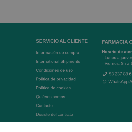
SERVICIO AL CLIENTE
FARMACIA 
Horario de ate
Información de compra
- Lunes a jueve
International Shipments
- Viernes: 9h a 
Condiciones de uso
93 237 88 6
Política de privacidad
WhatsApp A
Política de cookies
Quiénes somos
Contacto
Desiste del contrato