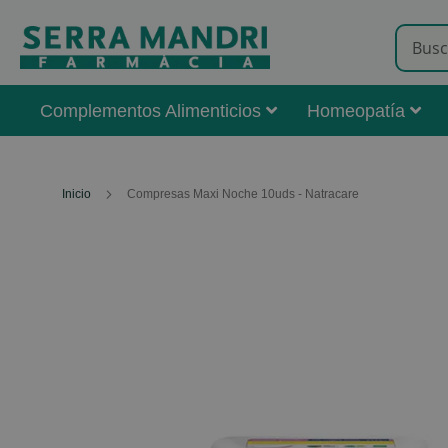
Complementos Alimenticios
Homeopatía
Inicio
Compresas Maxi Noche 10uds - Natracare
Skip
to
the
end