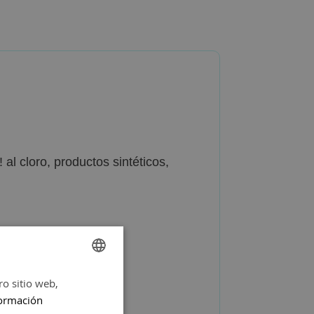
l cloro, productos sintéticos,
ro sitio web,
SPANISH
ormación
ENGLISH