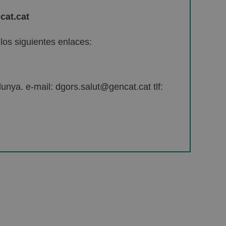
cat.cat
os siguientes enlaces:
unya. e-mail: dgors.salut@gencat.cat tlf: