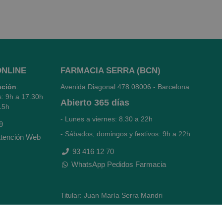
ONLINE
FARMACIA SERRA (BCN)
nción
:
Avenida Diagonal 478
08006 - Barcelona
s: 9h a 17.30h
Abierto
365 días
15h
- Lunes a viernes: 8.30 a 22h
9
- Sábados, domingos y festivos: 9h a 22h
tención Web
93 416 12 70
WhatsApp Pedidos Farmacia
Titular: Juan María Serra Mandri
Nº de Colegiado: 4473 (COFB)