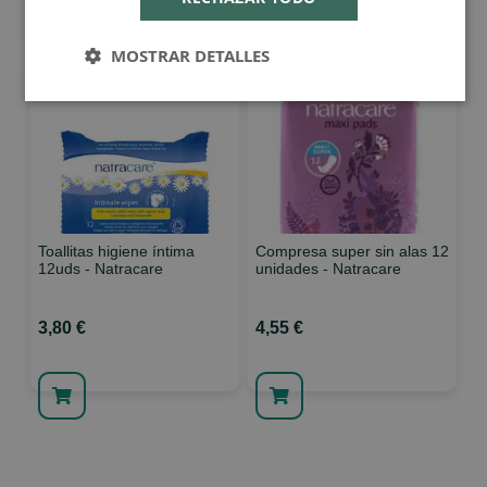
MOSTRAR DETALLES
Toallitas higiene íntima
Compresa super sin alas 12
12uds - Natracare
unidades - Natracare
3,80 €
4,55 €