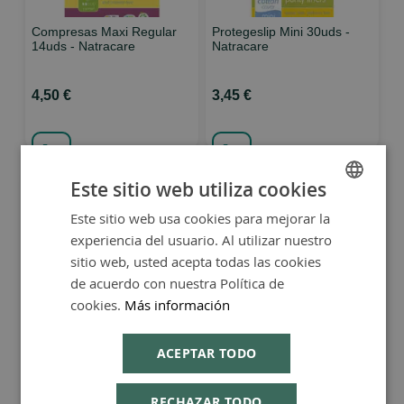
Compresas Maxi Regular
Protegeslip Mini 30uds -
14uds - Natracare
Natracare
4,50 €
3,45 €
Este sitio web utiliza cookies
Este sitio web usa cookies para mejorar la
SPANISH
experiencia del usuario. Al utilizar nuestro
ENGLISH
sitio web, usted acepta todas las cookies
de acuerdo con nuestra Política de
cookies.
Más información
Tampones Regular con
Tampones Super con
aplicador 16uds - Natracare
aplicador 16uds - Natracare
ACEPTAR TODO
5,95 €
5,95 €
RECHAZAR TODO