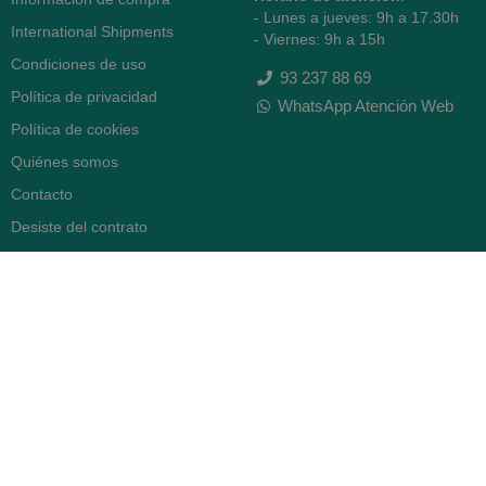
- Lunes a jueves: 9h a 17.30h
International Shipments
- Viernes: 9h a 15h
Condiciones de uso
93 237 88 69
Política de privacidad
WhatsApp Atención Web
Política de cookies
Quiénes somos
Contacto
Desiste del contrato
FARMACIA SERRA (BCN)
Avenida Diagonal 478
08006 -
Barcelona
Abierto
365 días
- Lunes a viernes: 8.30 a 22h
- Sábados, domingos y festivos:
9h a 22h