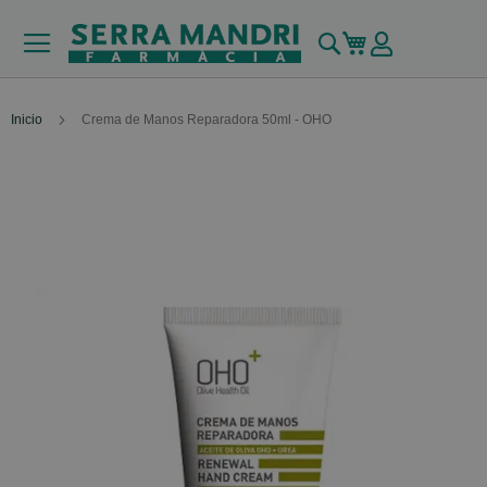
Buscar
Mi carrito
Inicio
Crema de Manos Reparadora 50ml - OHO
Skip
to
the
end
of
the
images
gallery