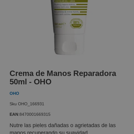
Skip
to
Crema de Manos Reparadora
the
beginning
50ml - OHO
of
the
OHO
images
gallery
OHO_166931
EAN
:
8470001669315
Nutre las pieles dañadas o agrietadas de las
manos recuperando su suavidad.