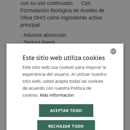
con su uso continuado. Con
Formulación Biológica de Aceites de
Oliva OHO como ingrediente activo
principal.
- Máxima absorción.
- Textura ligera.
- Sin conservantes, sin colorantes, sin
Este sitio web utiliza cookies
parabenos.
- Dermatológicamente testado
Este sitio web usa cookies para mejorar la
SPANISH
experiencia del usuario. Al utilizar nuestro
ENGLISH
sitio web, usted acepta todas las cookies
de acuerdo con nuestra Política de
cookies.
Más información
Más Información
ACEPTAR TODO
RECHAZAR TODO