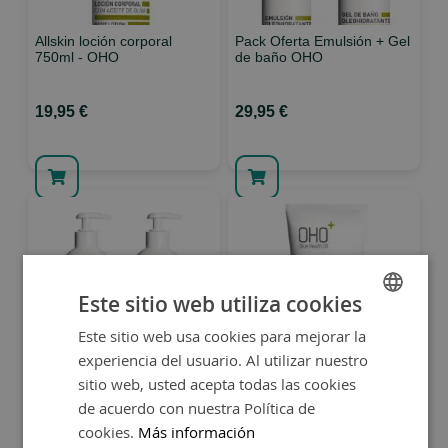
Allskin loción corporal
Pack Oferta Emulsión + Gel
750ml - OHO
de baño OHO
19,95 €
29,95 €
Este sitio web utiliza cookies
Este sitio web usa cookies para mejorar la
SPANISH
experiencia del usuario. Al utilizar nuestro
Pack Duplo Emulsión
Crema Reparadora Forte
ENGLISH
Oleohidratante - OHO
20+20 100ml - OHO
sitio web, usted acepta todas las cookies
de acuerdo con nuestra Política de
cookies.
Más información
36,95 €
12,49 €