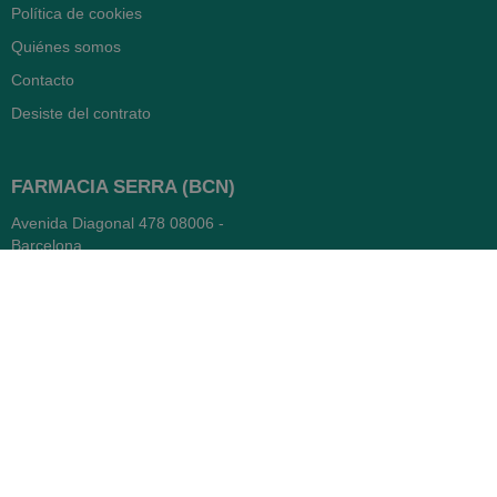
Política de cookies
Quiénes somos
Contacto
Desiste del contrato
FARMACIA SERRA (BCN)
Avenida Diagonal 478
08006 -
Barcelona
Abierto
365 días
- Lunes a viernes: 8.30 a 22h
- Sábados, domingos y festivos:
9h a 22h
93 416 12 70
WhatsApp Pedidos
Farmacia