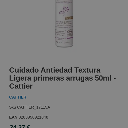
Skip
to
Cuidado Antiedad Textura
the
beginning
Ligera primeras arrugas 50ml -
of
Cattier
the
images
CATTIER
gallery
CATTIER_17115A
EAN
:
3283950921848
24,37 €
Special