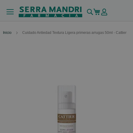
Buscar
Mi carrito
Inicio
Cuidado Antiedad Textura Ligera primeras arrugas 50ml - Cattier
Skip
to
the
end
of
the
images
gallery