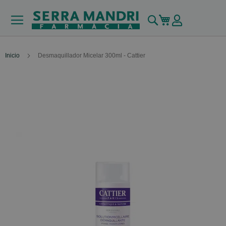
Buscar
Mi carrito
Inicio
Desmaquillador Micelar 300ml - Cattier
Skip
to
the
end
of
the
images
gallery