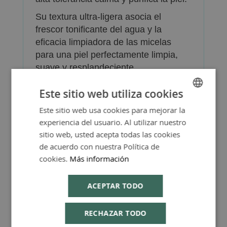
Su textura ultra-ligera asocia el
frescor tonificante del agua y la
eficacia limpiadora de las micelas
para una piel perfectamente limpia,
suave y resplandeciente.
Ingredientes activos: Agua floral de
Este sitio web utiliza cookies
Rosa bio, polvo de Aloe vera bio.
Este sitio web usa cookies para mejorar la
SPANISH
experiencia del usuario. Al utilizar nuestro
ENGLISH
sitio web, usted acepta todas las cookies
de acuerdo con nuestra Política de
cookies.
Más información
Más Información
ACEPTAR TODO
RECHAZAR TODO