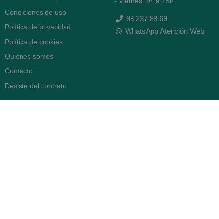
- Viernes: 9h a 15h
Condiciones de uso
93 237 88 69
Política de privacidad
WhatsApp Atención Web
Política de cookies
Quiénes somos
Contacto
Desiste del contrato
FARMACIA SERRA (BCN)
Avenida Diagonal 478
08006 -
Barcelona
Abierto
365 días
- Lunes a viernes: 8.30 a 22h
- Sábados, domingos y festivos:
9h a 22h
93 416 12 70